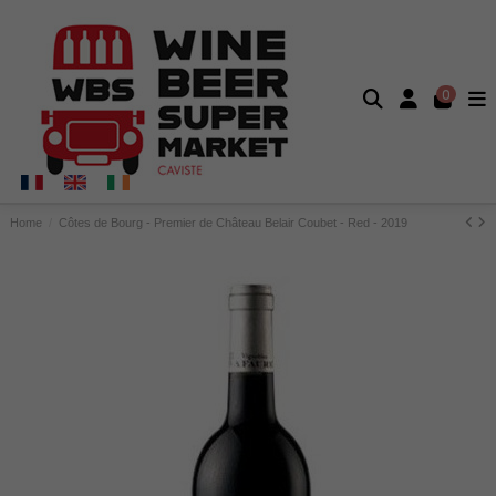
0
Home
Côtes de Bourg - Premier de Château Belair Coubet - Red - 2019