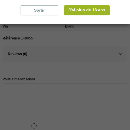
J'ai plus de 18 ans
Sortir
Pays
Nouvelle Zélande
Vin
Blanc
Référence
148055
Reviews (0)
Vous aimerez aussi