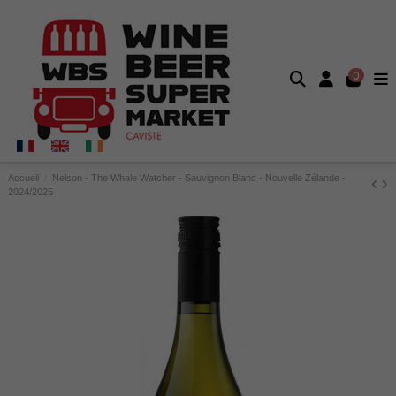
0
Accueil
Nelson - The Whale Watcher - Sauvignon Blanc - Nouvelle Zélande -
2024/2025