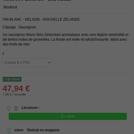
Boutinot
VIN BLANC - NELSON - NOUVELLE ZELANDE
Cépage : Sauvignon
Un sauvignon Blanc Néo-Zélandais aromatique avec une légère minéralité et
de belles notes de groseilles. La finale est nette et rafraîchissante. Idéal avec
des fruits de mer.
/
En Stock
47,94 €
7,99 € / bouteille
Livraison :
En stock
store
Retrait en magasin