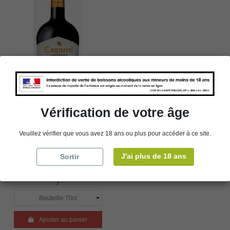
Vérification de votre âge
RETRAIT EN MAGASIN
UNIQUEMENT
Veuillez vérifier que vous avez 18 ans ou plus pour accéder à ce site.
PAS DE LIVRAISON
Calvados - Coquerel - XO -
40° - 70 cl
J'ai plus de 18 ans
Sortir
42,00 €
/

Ajouter au panier