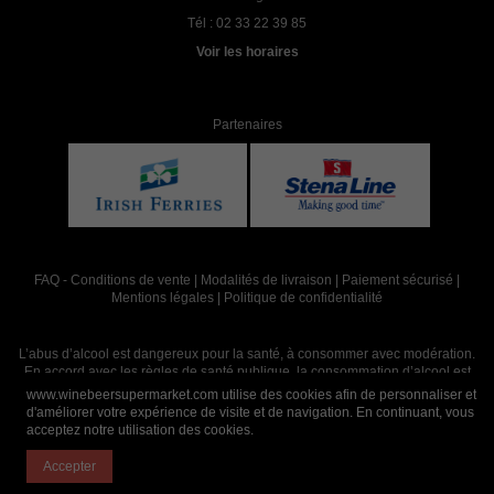
Tél :
02 33 22 39 85
Voir les horaires
Partenaires
FAQ
-
Conditions de vente
|
Modalités de livraison
|
Paiement sécurisé
|
Mentions légales
|
Politique de confidentialité
L’abus d’alcool est dangereux pour la santé, à consommer avec modération.
En accord avec les règles de santé publique, la consommation d’alcool est
interdite aux mineurs, strictement réservée aux adultes de 18 ans et plus
www.winebeersupermarket.com utilise des cookies afin de personnaliser et
d'améliorer votre expérience de visite et de navigation. En continuant, vous
acceptez notre utilisation des cookies.
Site réalisé par
Abergraphique
Accepter