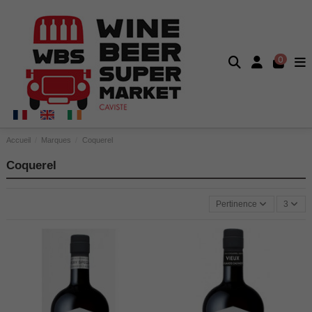
0
Accueil
Marques
Coquerel
Coquerel
Pertinence
3