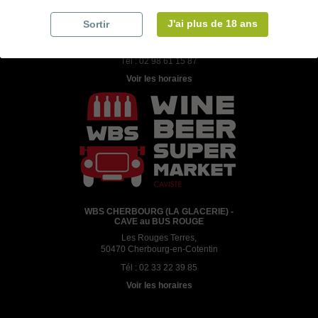
WBS ROSCOFF - (CAVE au BUS ROUGE)
J'ai plus de 18 ans
Sortir
Keravel, D58,
29680 Roscoff
Tél :
02 98 61 15 87
Voir les horaires
WBS CHERBOURG (LA GLACERIE) -
CAVE au BUS ROUGE
Les Rouges Terres,
50470 Cherbourg-en-Cotentin
Tél :
02 33 22 39 85
Voir les horaires