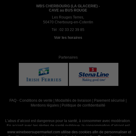
WBS CHERBOURG (LA GLACERIE) -
CAVE au BUS ROUGE
Les Rouges Terres,
50470 Cherbourg-en-Cotentin
Tél :
02 33 22 39 85
Voir les horaires
Partenaires
FAQ
-
Conditions de vente
|
Modalités de livraison
|
Paiement sécurisé
|
Mentions légales
|
Politique de confidentialité
L’abus d’alcool est dangereux pour la santé, à consommer avec modération.
En accord avec les règles de santé publique, la consommation d’alcool est
interdite aux mineurs, strictement réservée aux adultes de 18 ans et plus
www.winebeersupermarket.com utilise des cookies afin de personnaliser et