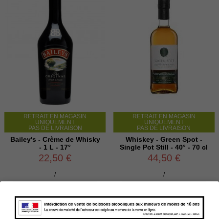
RETRAIT EN MAGASIN
RETRAIT EN MAGASIN
UNIQUEMENT
UNIQUEMENT
PAS DE LIVRAISON
PAS DE LIVRAISON
Bailey's - Crème de Whisky
Whiskey - Green Spot -
- 1 L - 17°
Single Pot Still - 40° - 70 cl
22,50 €
44,50 €
/
/

Ajouter au panier

Ajouter au panier