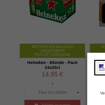
RETRAIT EN MAGASIN
R
UNIQUEMENT
PAS DE LIVRAISON
Heineken - Blonde - Pack
Fût
24x25cl
bièr
14,95 €
/
Ve

Ajouter au panier