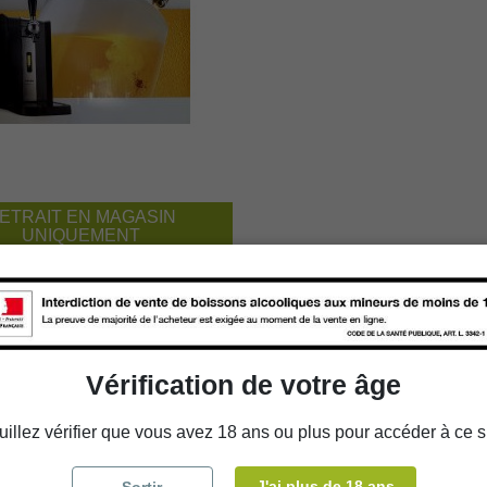
ETRAIT EN MAGASIN
UNIQUEMENT
PAS DE LIVRAISON
s bière 6 L - Tireuse à
e - Philips PerfectDraft
Vérification de votre âge
uillez vérifier que vous avez 18 ans ou plus pour accéder à ce si
J'ai plus de 18 ans