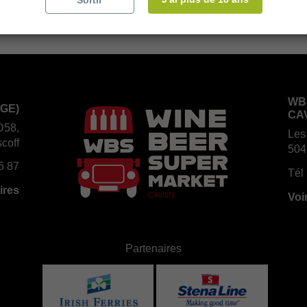
Sortir
WB
GE)
CA
D58,
Les
coff
504
5 87
Tél 
ires
Voi
Partenaires