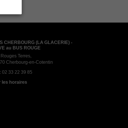
S CHERBOURG (LA GLACERIE) -
VE au BUS ROUGE
 Rouges Terres,
70 Cherbourg-en-Cotentin
:
02 33 22 39 85
r les horaires