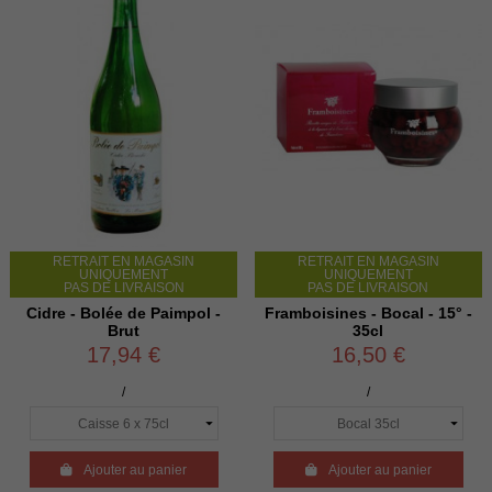
RETRAIT EN MAGASIN
RETRAIT EN MAGASIN
UNIQUEMENT
UNIQUEMENT
PAS DE LIVRAISON
PAS DE LIVRAISON
Cidre - Bolée de Paimpol -
Framboisines - Bocal - 15° -
Brut
35cl
17,94 €
16,50 €
/
/

Ajouter au panier

Ajouter au panier