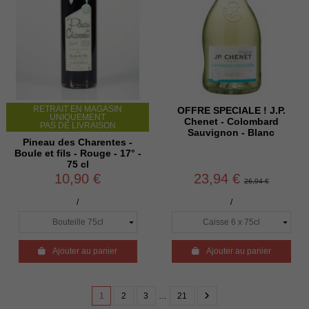
RETRAIT EN MAGASIN
OFFRE SPECIALE ! J.P.
UNIQUEMENT
Chenet - Colombard
PAS DE LIVRAISON
Sauvignon - Blanc
Pineau des Charentes -
Boule et fils - Rouge - 17° -
75 cl
10,90 €
23,94 €
26,94 €
/
/

Ajouter au panier

Ajouter au panier
1
2
3
…
21