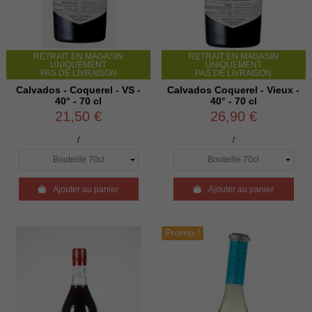
RETRAIT EN MAGASIN
RETRAIT EN MAGASIN
UNIQUEMENT
UNIQUEMENT
PAS DE LIVRAISON
PAS DE LIVRAISON
Calvados - Coquerel - VS -
Calvados Coquerel - Vieux -
40° - 70 cl
40° - 70 cl
21,50 €
26,90 €
/
/

Ajouter au panier

Ajouter au panier
Promo !