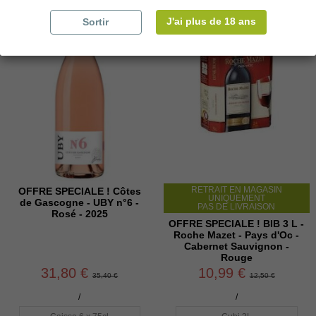
J'ai plus de 18 ans
Sortir
RETRAIT EN MAGASIN
OFFRE SPECIALE ! Côtes
UNIQUEMENT
de Gascogne - UBY n°6 -
PAS DE LIVRAISON
Rosé - 2025
OFFRE SPECIALE ! BIB 3 L -
Roche Mazet - Pays d'Oc -
Cabernet Sauvignon -
Rouge
31,80 €
10,99 €
35,40 €
12,50 €
/
/