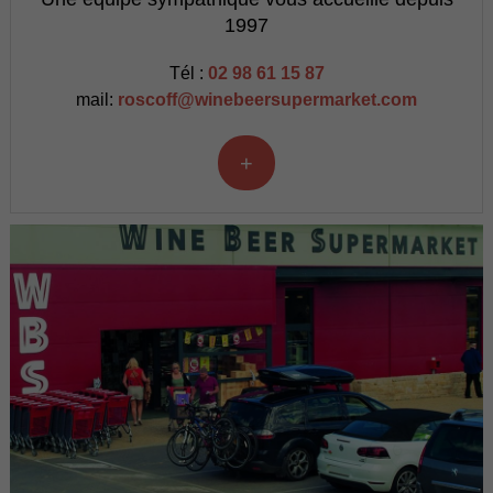
1997
Tél :
02 98 61 15 87
mail:
roscoff@winebeersupermarket.com
+