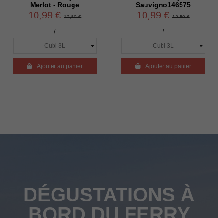
Merlot - Rouge
Sauvigno146575
10,99 €
10,99 €
12,50 €
12,50 €
/
/

Ajouter au panier

Ajouter au panier
DÉGUSTATIONS À
BORD DU FERRY