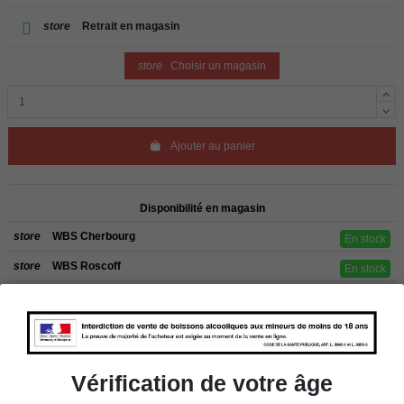
store
Retrait en magasin
store
Choisir un magasin
Ajouter au panier
Disponibilité en magasin
store
WBS Cherbourg
En stock
store
WBS Roscoff
En stock
Rappel
Les commandes sont uniquement livrées en France métropolitaine. Pour les
clients de l’étranger, retrait sur place dans nos magasins de ROSCOFF ou
CHERBOURG.
Vérification de votre âge