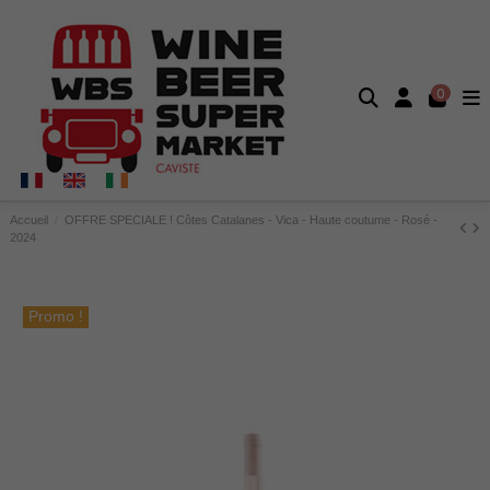
0
Accueil
OFFRE SPECIALE ! Côtes Catalanes - Vica - Haute coutume - Rosé -
2024
Promo !