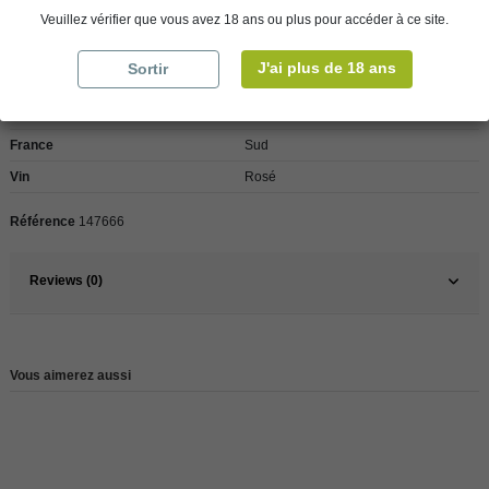
Veuillez vérifier que vous avez 18 ans ou plus pour accéder à ce site.
Détails du produit
J'ai plus de 18 ans
Sortir
Pays
France
France
Sud
Vin
Rosé
Référence
147666
Reviews (0)
Vous aimerez aussi