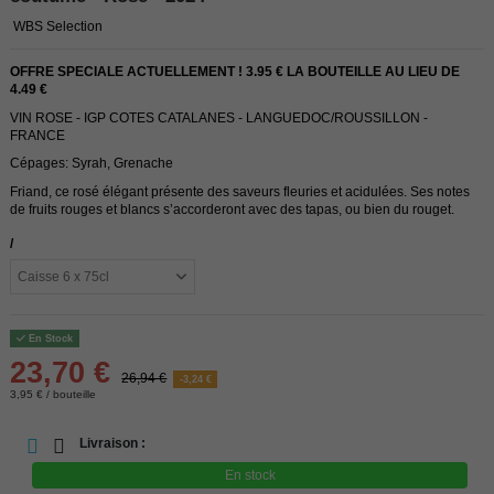
WBS Selection
OFFRE SPECIALE ACTUELLEMENT ! 3.95 € LA BOUTEILLE AU LIEU DE
4.49 €
VIN ROSE - IGP COTES CATALANES - LANGUEDOC/ROUSSILLON -
FRANCE
Cépages: Syrah, Grenache
Friand, ce rosé élégant présente des saveurs fleuries et acidulées. Ses notes
de fruits rouges et blancs s’accorderont avec des tapas, ou bien du rouget.
/
En Stock
23,70 €
26,94 €
-3,24 €
3,95 € / bouteille
Livraison :
En stock