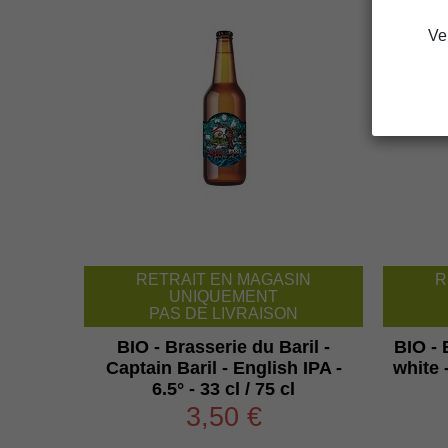
Ve
RETRAIT EN MAGASIN
R
UNIQUEMENT
PAS DE LIVRAISON
BIO - Brasserie du Baril -
BIO - 
Captain Baril - English IPA -
white 
6.5° - 33 cl / 75 cl
3,50 €