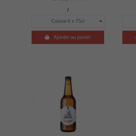
/

Ajouter au panier