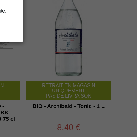
te.
IN
RETRAIT EN MAGASIN
UNIQUEMENT
PAS DE LIVRAISON
 -
BIO - Archibald - Tonic - 1 L
WBS -
/ 75 cl
8,40 €