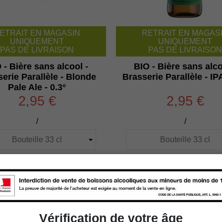
ETRAIT EN MAGASIN
RETRAIT EN MAGAS
UNIQUEMENT
UNIQUEMENT
PAS DE LIVRAISON
PAS DE LIVRAISON
 - Bière sans alcool -
BIO - Bière sans alco
erie Parallèle - Blonde
Brasserie Parallèle - IPA
Pale Ale - 0.3°
2,95 €
2,95 €
/
/

Ajouter au panier

Ajouter au panie
Vérification de votre âge