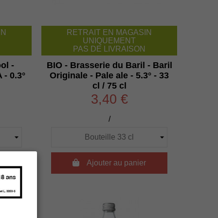
IN
RETRAIT EN MAGASIN
UNIQUEMENT
PAS DE LIVRAISON
ol -
BIO - Brasserie du Baril - Baril
 - 0.3°
Originale - Pale ale - 5.3° - 33
cl / 75 cl
3,40 €
/
r

Ajouter au panier