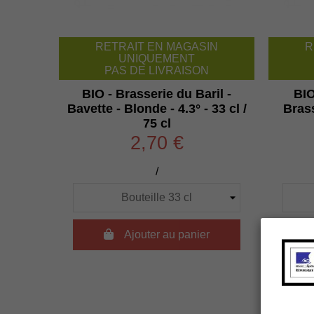
RETRAIT EN MAGASIN
R
UNIQUEMENT
PAS DE LIVRAISON
BIO - Brasserie du Baril -
BIO
Bavette - Blonde - 4.3° - 33 cl /
Brass
75 cl
2,70 €
/

Ajouter au panier