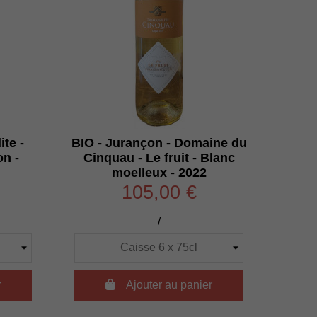
ite -
BIO - Jurançon - Domaine du
on -
Cinquau - Le fruit - Blanc
moelleux - 2022
105,00 €
/
r

Ajouter au panier