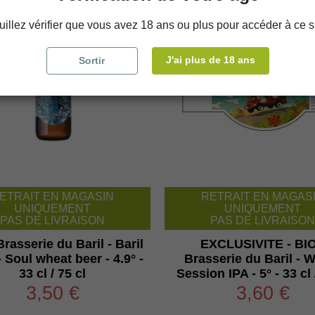
uillez vérifier que vous avez 18 ans ou plus pour accéder à ce si
J'ai plus de 18 ans
Sortir
ETRAIT EN MAGASIN
RETRAIT EN MAGAS
UNIQUEMENT
UNIQUEMENT
PAS DE LIVRAISON
PAS DE LIVRAISON
Brasserie du Baril - Baril
EXCLUSIVITE - BIO
- Soul wheat beer - 4.9° -
Brasserie du Baril - 
33 cl / 75 cl
Session IPA - 5° - 33 cl 
3,50 €
3,60 €