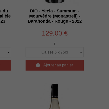
s du
BIO - Yecla - Summum -
allèle
Mourvèdre (Monastrell) -
023
Barahonda - Rouge - 2022
129,00 €
/
r

Ajouter au panier