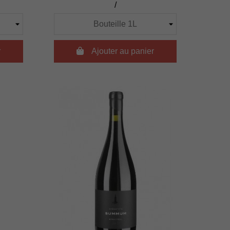
/
r

Ajouter au panier