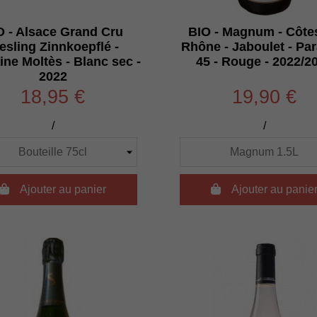
O - Alsace Grand Cru
BIO - Magnum - Côte
esling Zinnkoepflé -
Rhône - Jaboulet - Par
ne Moltès - Blanc sec -
45 - Rouge - 2022/2
2022
18,95 €
19,90 €
/
/

Ajouter au panier

Ajouter au panie