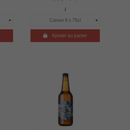
/
r

Ajouter au panier