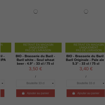
TRAIT EN MAGASIN
RETRAIT EN MAGASIN
RETRA
UNIQUEMENT
UNIQUEMENT
U
AS DE LIVRAISON
PAS DE LIVRAISON
PAS 
asserie du Baril -
BIO - Brasserie du Baril -
BIO - Bras
hite - Soul wheat
Baril Originale - Pale ale -
Bavette - B
.9° - 33 cl / 75 cl
5.3° - 33 cl / 75 cl
cl
3,50 €
3,40 €
2
/
/
Ajouter au panier

Ajouter au panier

Ajo