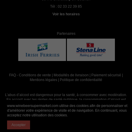
Tél :
02 33 22 39 85
Voir les horaires
Partenaires
FAQ
-
Conditions de vente
|
Modalités de livraison
|
Paiement sécurisé
|
Mentions légales
|
Politique de confidentialité
L’abus d’alcool est dangereux pour la santé, à consommer avec modération.
En accord avec les règles de santé publique, la consommation d’alcool est
interdite aux mineurs, strictement réservée aux adultes de 18 ans et plus
www.winebeersupermarket.com utilise des cookies afin de personnaliser et
d'améliorer votre expérience de visite et de navigation. En continuant, vous
acceptez notre utilisation des cookies.
Site réalisé par
Abergraphique
Accepter