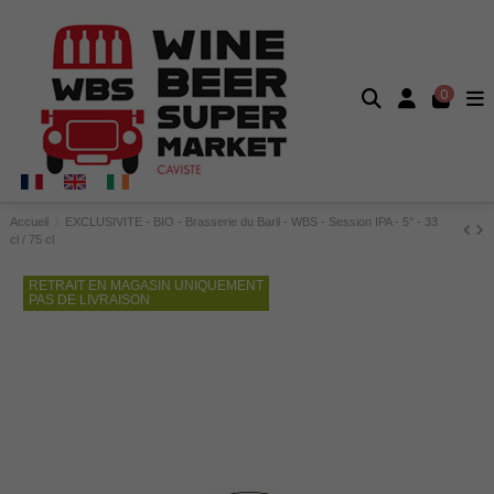
0
Accueil
EXCLUSIVITE - BIO - Brasserie du Baril - WBS - Session IPA - 5° - 33
cl / 75 cl
RETRAIT EN MAGASIN UNIQUEMENT
PAS DE LIVRAISON