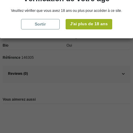
Détails du produit
Veuillez vérifier que vous avez 18 ans ou plus pour accéder à ce site.
J'ai plus de 18 ans
Sortir
Pays
France
France
Bretagne
Bio
Oui
Référence
146305
Reviews (0)
Vous aimerez aussi