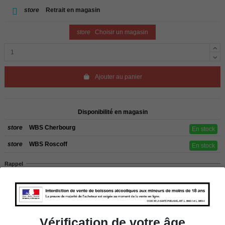
store
Retrait en magasin
store
Choisir un magasin
Ajouter au panier
Disponibilité en magasin
store
WBS Cherbourg
En stock
store
WBS Roscoff
En stock
Rappel
Les commandes sont uniquement livrées en France métropolitaine. Pour les
clients de l’étranger, retrait sur place dans nos magasins de ROSCOFF ou
CHERBOURG.
Vérification de votre âge