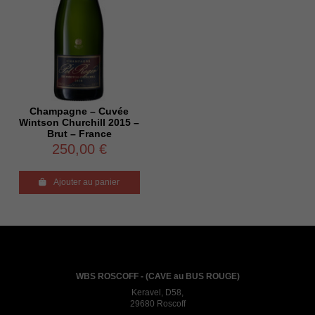
Champagne – Cuvée
Wintson Churchill 2015 –
Brut – France
250,00 €

Ajouter au panier
WBS ROSCOFF - (CAVE au BUS ROUGE)
Keravel, D58,
29680 Roscoff