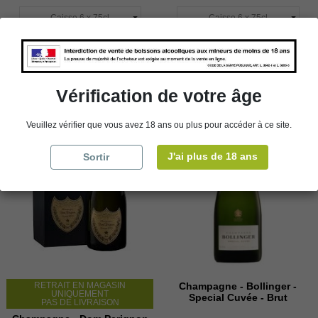

Ajouter au panier

Ajouter au panier
Vérification de votre âge
Veuillez vérifier que vous avez 18 ans ou plus pour accéder à ce site.
J'ai plus de 18 ans
Sortir
RETRAIT EN MAGASIN
Champagne - Bollinger -
UNIQUEMENT
Special Cuvée - Brut
PAS DE LIVRAISON