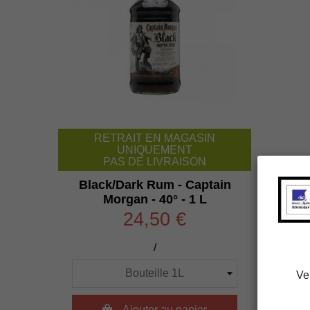
RETRAIT EN MAGASIN
UNIQUEMENT
PAS DE LIVRAISON
Black/Dark Rum - Captain
Morgan - 40° - 1 L
24,50 €
/
Ve

Ajouter au panier