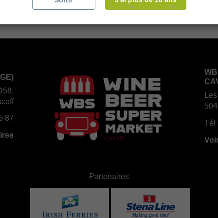
Sortir
WB
GE)
CA
D58,
Les
coff
504
5 87
Tél 
ires
Voi
Partenaires