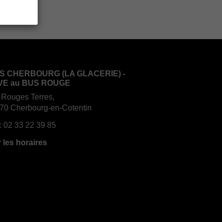
S CHERBOURG (LA GLACERIE) -
VE au BUS ROUGE
 Rouges Terres,
70 Cherbourg-en-Cotentin
:
02 33 22 39 85
r les horaires