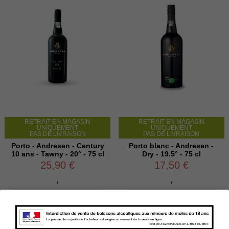
RETRAIT EN MAGASIN
RETRAIT EN MAGASIN
UNIQUEMENT
UNIQUEMENT
PAS DE LIVRAISON
PAS DE LIVRAISON
Porto - Andresen - Century
Porto blanc - Andresen -
10 ans - Tawny - 20° - 75 cl
Dry - 19.5° - 75 cl
25,90 €
17,50 €
/
/

Ajouter au panier

Ajouter au panier