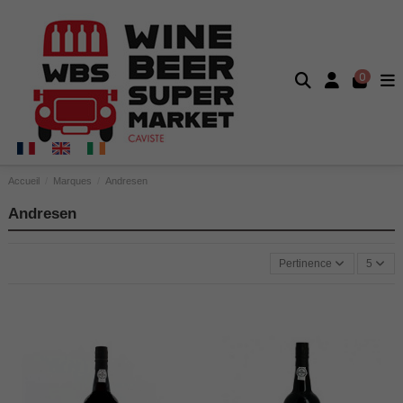
0
Accueil
Marques
Andresen
Andresen
Pertinence
5