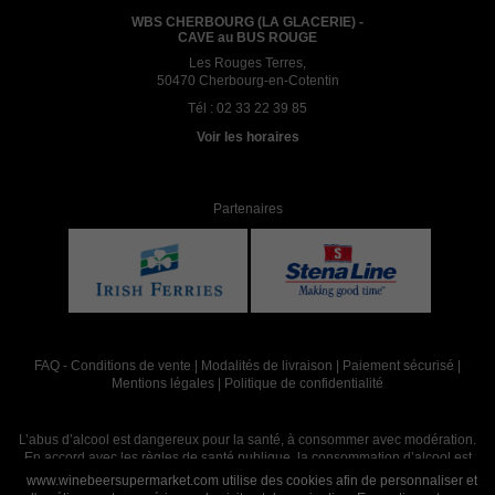
WBS CHERBOURG (LA GLACERIE) -
CAVE au BUS ROUGE
Les Rouges Terres,
50470 Cherbourg-en-Cotentin
Tél :
02 33 22 39 85
Voir les horaires
Partenaires
FAQ
-
Conditions de vente
|
Modalités de livraison
|
Paiement sécurisé
|
Mentions légales
|
Politique de confidentialité
L’abus d’alcool est dangereux pour la santé, à consommer avec modération.
En accord avec les règles de santé publique, la consommation d’alcool est
interdite aux mineurs, strictement réservée aux adultes de 18 ans et plus
www.winebeersupermarket.com utilise des cookies afin de personnaliser et