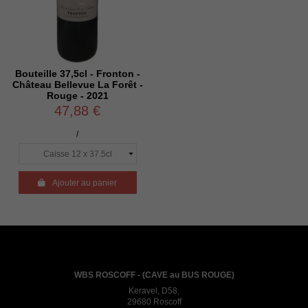
Bouteille 37,5cl - Fronton -
Château Bellevue La Forêt -
Rouge - 2021
47,88 €
/

Ajouter au panier
WBS ROSCOFF - (CAVE au BUS ROUGE)
Keravel, D58,
29680 Roscoff