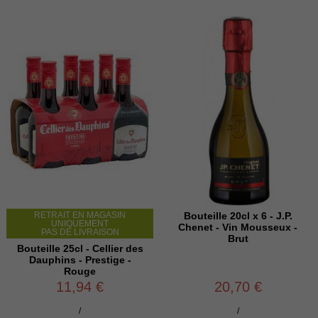
RETRAIT EN MAGASIN
Bouteille 20cl x 6 - J.P.
UNIQUEMENT
Chenet - Vin Mousseux -
PAS DE LIVRAISON
Brut
Bouteille 25cl - Cellier des
Dauphins - Prestige -
Rouge
11,94 €
20,70 €
/
/