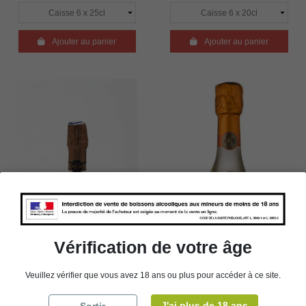

Ajouter au panier

Ajouter au panier
Vérification de votre âge
Bouteille 20cl x 6 - J.P.
Bouteille 20cl x 6 - J.P.
Veuillez vérifier que vous avez 18 ans ou plus pour accéder à ce site.
Chenet - Vin Mousseux -
Chenet - Vin Mousseux -
Dry - Rosé
Demi-Sec
J'ai plus de 18 ans