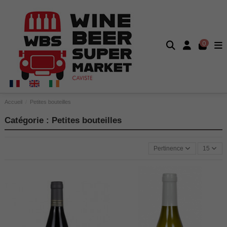
0
Accueil
Petites bouteilles
Catégorie : Petites bouteilles
Pertinence
15