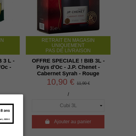
IN
RETRAIT EN MAGASIN
UNIQUEMENT
PAS DE LIVRAISON
 3 L -
OFFRE SPECIALE ! BIB 3L -
'Oc -
Pays d'Oc - J.P. Chenet -
Cabernet Syrah - Rouge
10,90 €
11,90 €
/
r

Ajouter au panier