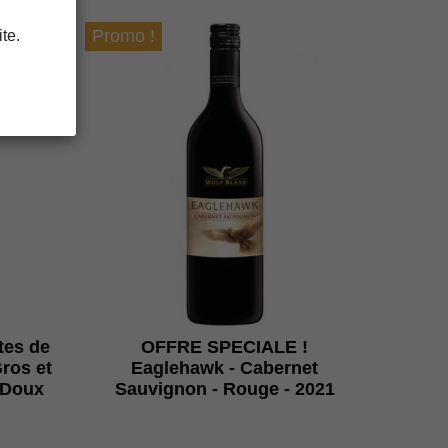
Promo !
te.
es de
OFFRE SPECIALE !
ros et
Eaglehawk - Cabernet
 Doux
Sauvignon - Rouge - 2021