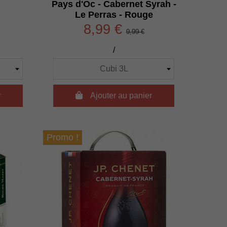
Pays d'Oc - Cabernet Syrah -
Le Perras - Rouge
8,99 €
9,99 €
/
r

Ajouter au panier
Promo !