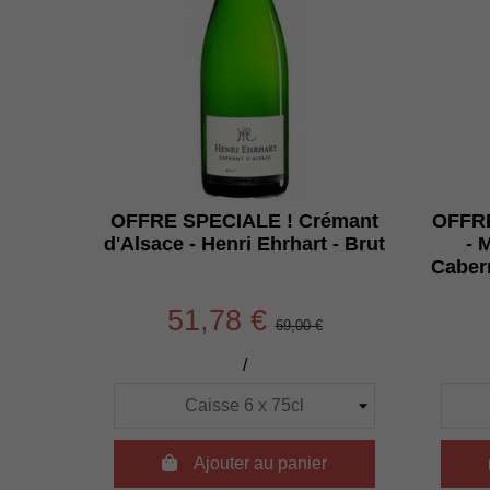
OFFRE SPECIALE ! Crémant
OFFRE
d'Alsace - Henri Ehrhart - Brut
- 
Caber
51,78 €
69,00 €
/

Ajouter au panier