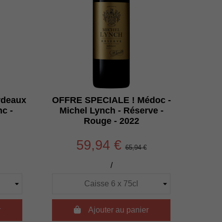
rdeaux
OFFRE SPECIALE ! Médoc -
nc -
Michel Lynch - Réserve -
Rouge - 2022
59,94 €
65,94 €
/
r

Ajouter au panier