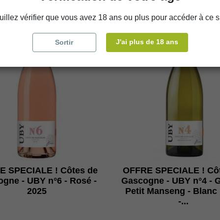
!
Promo !
uillez vérifier que vous avez 18 ans ou plus pour accéder à ce si
J'ai plus de 18 ans
Sortir
E SPECIALE ! Côtes de
OFFRE SPECIALE ! Côt
gne - UBY n°6 - Rosé -
Gascogne - UBY n°4 - G
2025
Petit Manseng - Blanc
-...