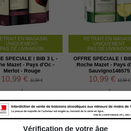
ETRAIT EN MAGASIN
RETRAIT EN MAGAS
UNIQUEMENT
UNIQUEMENT
PAS DE LIVRAISON
PAS DE LIVRAISON
 SPECIALE ! BIB 3 L -
OFFRE SPECIALE ! BIB
e Mazet - Pays d'Oc -
Roche Mazet - Pays d
Merlot - Rouge
Sauvigno146575
10,99 €
10,99 €
12,50 €
12,50 €
/
/

Ajouter au panier

Ajouter au panie
Vérification de votre âge