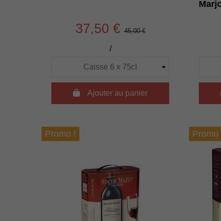
Marjo
37,50 €
45,00 €
/

Ajouter au panier
Promo !
Promo 