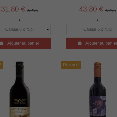
31,80 €
43,80 €
35,40 €
47,40 €
/
/

Ajouter au panier

Ajouter au panie
!
Promo !