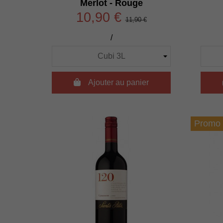
Merlot - Rouge
10,90 €
11,90 €
/

Ajouter au panier
Promo 