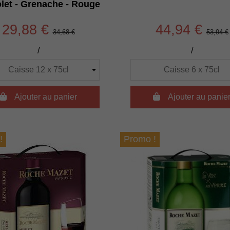
let - Grenache - Rouge
29,88 €
44,94 €
34,68 €
53,94 €
/
/

Ajouter au panier

Ajouter au panie
!
Promo !