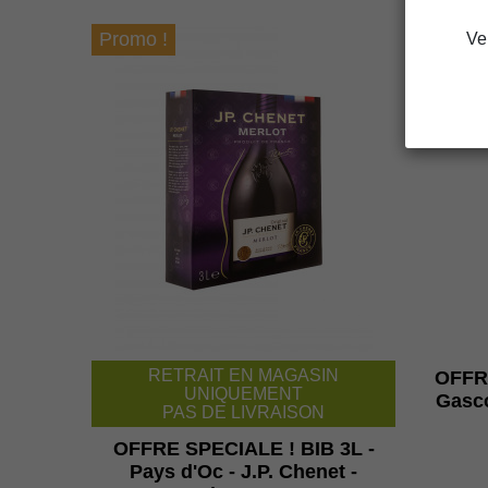
Promo !
Promo 
Ve
RETRAIT EN MAGASIN
OFFR
UNIQUEMENT
Gasco
PAS DE LIVRAISON
OFFRE SPECIALE ! BIB 3L -
Pays d'Oc - J.P. Chenet -