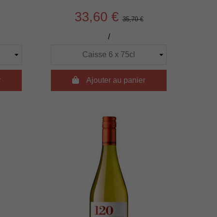
33,60 €
35,70 €
/
r

Ajouter au panier