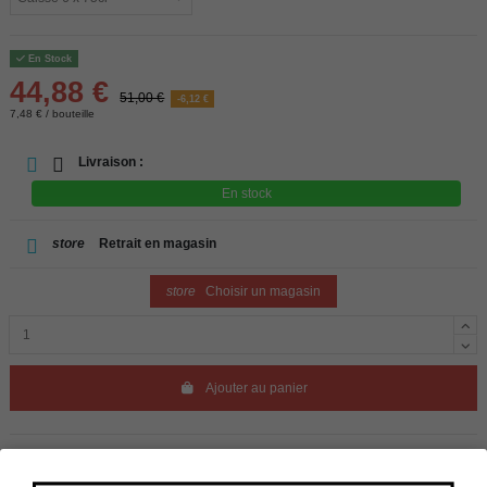
En Stock
44,88 €
51,00 €
-6,12 €
7,48 € / bouteille
Livraison :
En stock
store
Retrait en magasin
store
Choisir un magasin
Ajouter au panier
Disponibilité en magasin