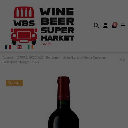
0
Accueil
OFFRE SPECIALE ! Bordeaux - Michel Lynch - Merlot Cabernet
Sauvignon - Rouge - 2023
Promo !