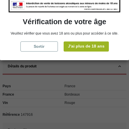
store
WBS Cherbourg
En stock
store
WBS Roscoff
En stock
Vérification de votre âge
Rappel
Les commandes sont uniquement livrées en France métropolitaine. Pour les
Veuillez vérifier que vous avez 18 ans ou plus pour accéder à ce site.
clients de l’étranger, retrait sur place dans nos magasins de ROSCOFF ou
CHERBOURG.
J'ai plus de 18 ans
Sortir
Détails du produit
Pays
France
France
Bordeaux
Vin
Rouge
Référence
147916