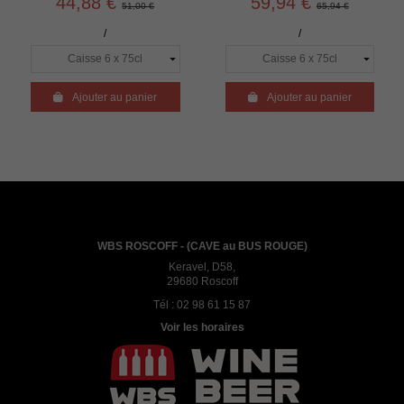
44,88 €
59,94 €
51,00 €
65,94 €
/
/

Ajouter au panier

Ajouter au panier
WBS ROSCOFF - (CAVE au BUS ROUGE)
Keravel, D58,
29680 Roscoff
Tél :
02 98 61 15 87
Voir les horaires