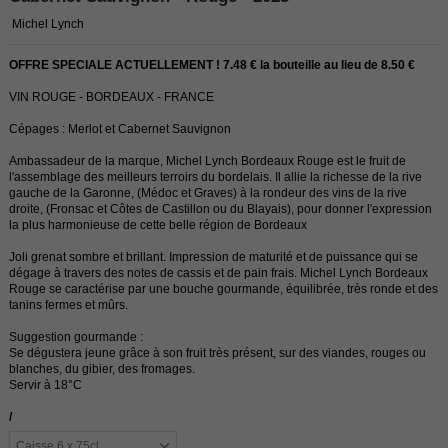
Michel Lynch
OFFRE SPECIALE ACTUELLEMENT ! 7.48 € la bouteille au lieu de 8.50 €
VIN ROUGE - BORDEAUX - FRANCE
Cépages : Merlot et Cabernet Sauvignon
Ambassadeur de la marque, Michel Lynch Bordeaux Rouge est le fruit de
l'assemblage des meilleurs terroirs du bordelais. Il allie la richesse de la rive
gauche de la Garonne, (Médoc et Graves) à la rondeur des vins de la rive
droite, (Fronsac et Côtes de Castillon ou du Blayais), pour donner l'expression
la plus harmonieuse de cette belle région de Bordeaux
Joli grenat sombre et brillant. Impression de maturité et de puissance qui se
dégage à travers des notes de cassis et de pain frais. Michel Lynch Bordeaux
Rouge se caractérise par une bouche gourmande, équilibrée, très ronde et des
tanins fermes et mûrs.
Suggestion gourmande :
Se dégustera jeune grâce à son fruit très présent, sur des viandes, rouges ou
blanches, du gibier, des fromages.
Servir à 18°C
/