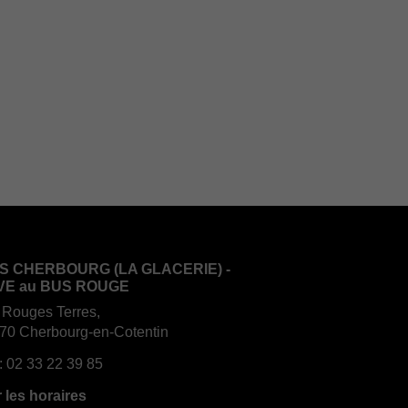
S CHERBOURG (LA GLACERIE) -
VE au BUS ROUGE
 Rouges Terres,
70 Cherbourg-en-Cotentin
:
02 33 22 39 85
r les horaires