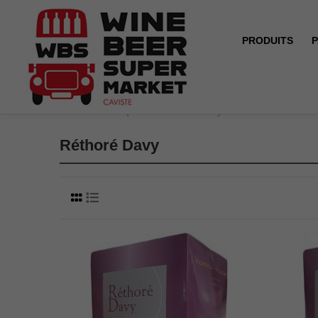
PRODUITS
P
Accueil
Marques
Réthoré Davy
Réthoré Davy