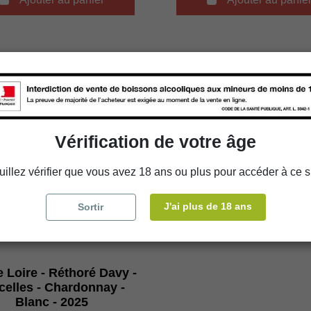
Vérification de votre âge
uillez vérifier que vous avez 18 ans ou plus pour accéder à ce si
J'ai plus de 18 ans
Sortir
e Loire - Réthoré Davy -
celles - Chardonnay -
Blanc - 2025