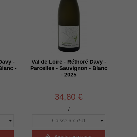
Davy -
Val de Loire - Réthoré Davy -
Blanc -
Parcelles - Sauvignon - Blanc
- 2025
34,80 €
/
r

Ajouter au panier