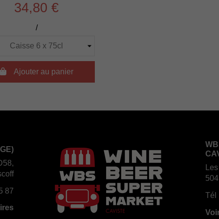
34,80 €
/

Ajouter au panier
WB
GE)
CA
D58,
Les
coff
504
5 87
Tél 
ires
Voi