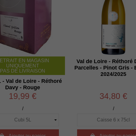
ETRAIT EN MAGASIN
Val de Loire - Réthoré 
UNIQUEMENT
Parcelles - Pinot Gris - 
PAS DE LIVRAISON
2024/2025
 - Val de Loire - Réthoré
Davy - Rouge
19,99 €
34,80 €
/
/

Ajouter au panier

Ajouter au panie