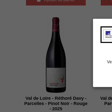
Ve
Val de Loire - Réthoré Davy -
Val d
Parcelles - Pinot Noir - Rouge
Par
- 2025