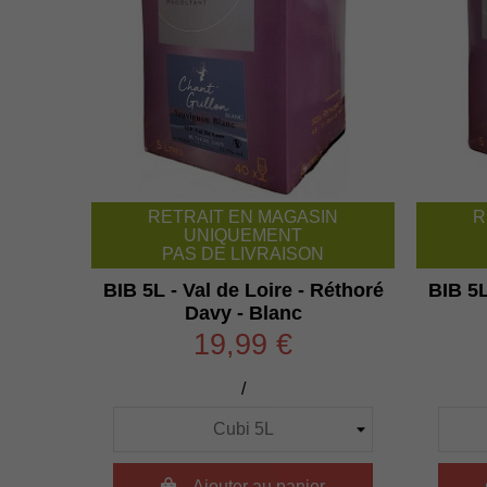
RETRAIT EN MAGASIN
R
UNIQUEMENT
PAS DE LIVRAISON
BIB 5L - Val de Loire - Réthoré
BIB 5L
Davy - Blanc
19,99 €
/

Ajouter au panier