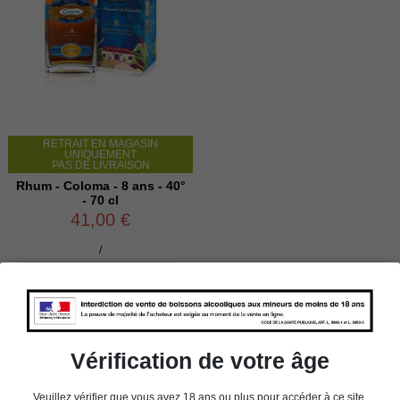
RETRAIT EN MAGASIN
UNIQUEMENT
PAS DE LIVRAISON
Rhum - Coloma - 8 ans - 40°
- 70 cl
41,00 €
/

Ajouter au panier
Vérification de votre âge
Veuillez vérifier que vous avez 18 ans ou plus pour accéder à ce site.