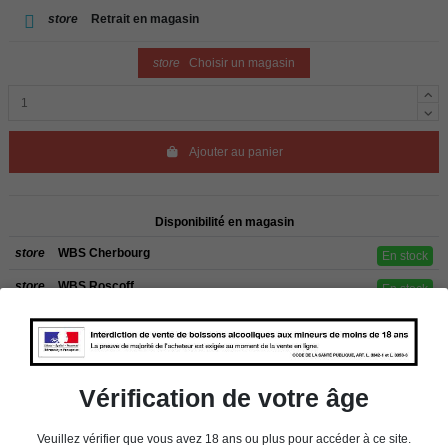
store
Retrait en magasin
store
Choisir un magasin
Ajouter au panier
Disponibilité en magasin
store
WBS Cherbourg
En stock
store
WBS Roscoff
En stock
Rappel
Les commandes sont uniquement livrées en France métropolitaine. Pour les
clients de l’étranger, retrait sur place dans nos magasins de ROSCOFF ou
CHERBOURG.
Vérification de votre âge
Veuillez vérifier que vous avez 18 ans ou plus pour accéder à ce site.