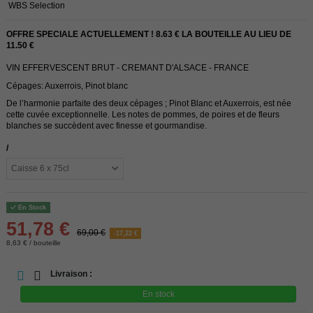
WBS Selection
OFFRE SPECIALE ACTUELLEMENT ! 8.63 € LA BOUTEILLE AU LIEU DE
11.50 €
VIN EFFERVESCENT BRUT - CREMANT D'ALSACE - FRANCE
Cépages: Auxerrois, Pinot blanc
De l’harmonie parfaite des deux cépages ; Pinot Blanc et Auxerrois, est née
cette cuvée exceptionnelle. Les notes de pommes, de poires et de fleurs
blanches se succèdent avec finesse et gourmandise.
/
En Stock
51,78 €
69,00 €
-17,22 €
8,63 € / bouteille
Livraison :
En stock