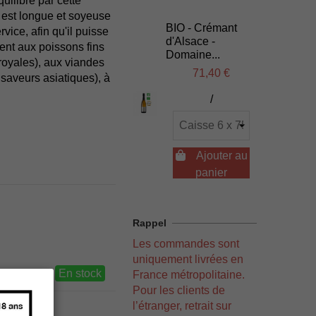
quilibré par cette
e est longue et soyeuse
BIO - Crémant
vice, afin qu'il puisse
d'Alsace -
ent aux poissons fins
Domaine...
 royales), aux viandes
71,40 €
saveurs asiatiques), à
/

Ajouter au
panier
Rappel
Les commandes sont
uniquement livrées en
En stock
France métropolitaine.
Pour les clients de
l’étranger, retrait sur