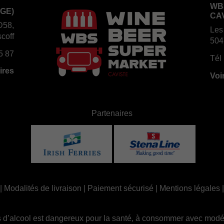
WB
GE)
CA
D58,
Les
coff
504
5 87
Tél 
ires
Voi
Partenaires
|
Modalités de livraison
|
Paiement sécurisé
|
Mentions légales
 d’alcool est dangereux pour la santé, à consommer avec modé