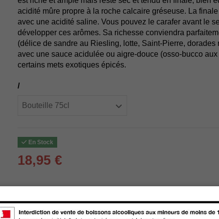
est riche et ample mais reste sec et tendu en finale, bien é
acidité mûre propre à la roche calcaire gréseuse. La final
avec une acidité saline. Vous pouvez le carafer avant le ser
développer ces arômes. Sa richesse conviendra parfaitem
(délice de sandre au Riesling, lotte, Saint-Pierre, dorades
avec une sauce acidulée ou aigre-douce (osso-bucco aux 
certains mets exotiques épicés.
/
En Stock
18,95 €
Livraison :
store
Retrait en magasin