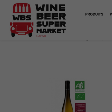
PRODUITS
P
Accueil
BIO - Alsace Grand Cru Riesling Zinnkoepflé -