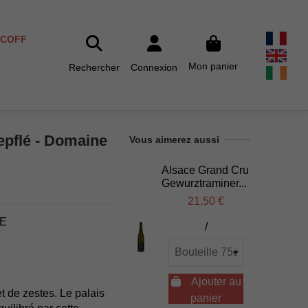
SCOFF
Mon panier
Rechercher
Connexion
epflé - Domaine
Vous aimerez aussi
Alsace Grand Cru
Gewurztraminer...
21,50 €
CE
/

Ajouter au
 de zestes. Le palais
panier