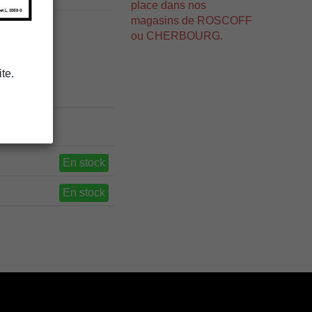
place dans nos
magasins de ROSCOFF
ou CHERBOURG.
te.
En stock
En stock