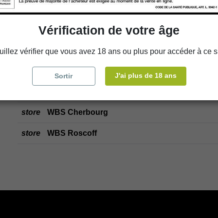
store
Choisir un magasin
Vérification de votre âge
Ajouter au panier
uillez vérifier que vous avez 18 ans ou plus pour accéder à ce si
J'ai plus de 18 ans
Sortir
Disponibilité en magasin
store
WBS Cherbourg
store
WBS Roscoff