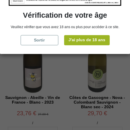
Vérification de votre âge
Promo !
Veuillez vérifier que vous avez 18 ans ou plus pour accéder à ce site.
J'ai plus de 18 ans
Sortir
Sauvignon - Abeille - Vin de
Côtes de Gascogne - Nova -
France - Blanc - 2023
Colombard Sauvignon -
Blanc sec - 2024
23,76 €
29,70 €
27,00 €
/
/