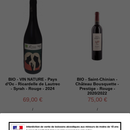
BIO - VIN NATURE - Pays
BIO - Saint-Chinian -
d'Oc - Ricardelle de Lautrec
Château Bousquette -
- Syrah - Rouge - 2024
Prestige - Rouge -
2020/2022
69,00 €
75,00 €
/
/

Ajouter au panier

Ajouter au panier