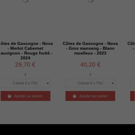
cogne - Nova
Côtes de Gascogne - Nova
Côtes de Gasco
 Cabernet
- Gros manseng - Blanc
- Cabernet s
ouge fruité -
moelleux - 2023
Merlot - Ros
24
70 €
40,20 €
29,70
/
/
 au panier

Ajouter au panier

Ajouter au