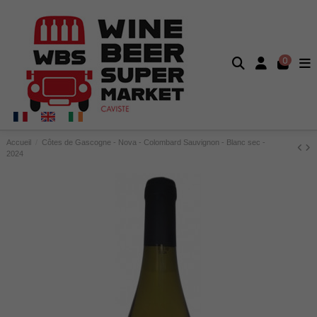
0
Accueil
Côtes de Gascogne - Nova - Colombard Sauvignon - Blanc sec -
2024