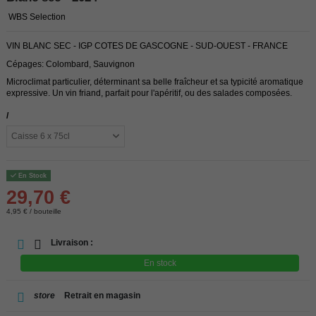
WBS Selection
VIN BLANC SEC - IGP COTES DE GASCOGNE - SUD-OUEST - FRANCE
Cépages: Colombard, Sauvignon
Microclimat particulier, déterminant sa belle fraîcheur et sa typicité aromatique
expressive. Un vin friand, parfait pour l'apéritif, ou des salades composées.
/
En Stock
29,70 €
4,95 € / bouteille
Livraison :
En stock
store
Retrait en magasin