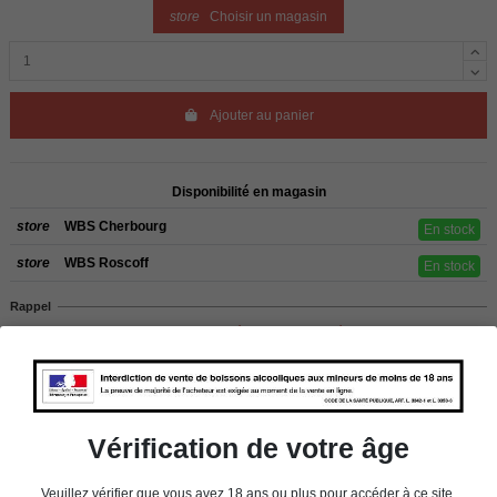
store
Choisir un magasin
Ajouter au panier
Disponibilité en magasin
store
WBS Cherbourg
En stock
store
WBS Roscoff
En stock
Rappel
Les commandes sont uniquement livrées en France métropolitaine. Pour les
clients de l’étranger, retrait sur place dans nos magasins de ROSCOFF ou
CHERBOURG.
Vérification de votre âge
Détails du produit
Veuillez vérifier que vous avez 18 ans ou plus pour accéder à ce site.