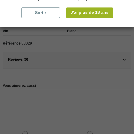
J'ai plus de 18 ans
Sortir
Pays
France
France
Sud Ouest
Vin
Blanc
Référence
83029
Reviews (0)
Vous aimerez aussi