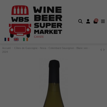
0
Accueil
Côtes de Gascogne - Nova - Colombard Sauvignon - Blanc sec -
2024