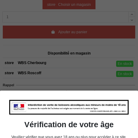
store
Choisir un magasin
Ajouter au panier
Disponibilité en magasin
store
WBS Cherbourg
En stock
store
WBS Roscoff
En stock
Rappel
Les commandes sont uniquement livrées en France métropolitaine. Pour les
clients de l’étranger, retrait sur place dans nos magasins de ROSCOFF ou
CHERBOURG.
Vérification de votre âge
Détails du produit
Veuillez vérifier que vous avez 18 ans ou plus pour accéder à ce site.