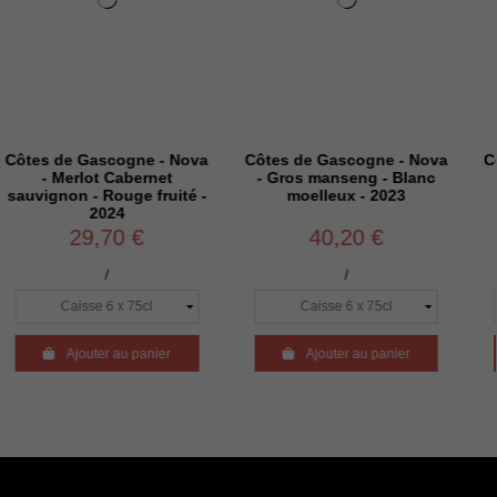
Gascogne - Nova
Côtes de Gascogne - Nova
Côtes de Ga
lot Cabernet
- Gros manseng - Blanc
- Caberne
 - Rouge fruité -
moelleux - 2023
Merlot - 
2024
9,70 €
40,20 €
29,
/
/
outer au panier

Ajouter au panier

Ajout