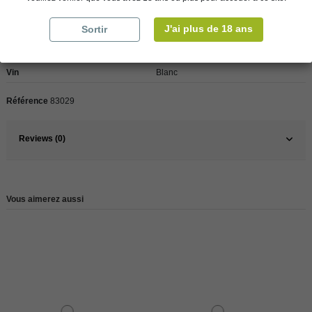
J'ai plus de 18 ans
Sortir
Pays
France
France
Sud Ouest
Vin
Blanc
Référence
83029
Reviews (0)
Vous aimerez aussi