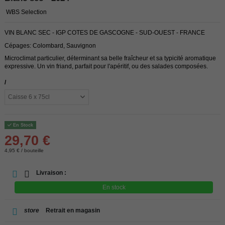
WBS Selection
VIN BLANC SEC - IGP COTES DE GASCOGNE - SUD-OUEST - FRANCE
Cépages: Colombard, Sauvignon
Microclimat particulier, déterminant sa belle fraîcheur et sa typicité aromatique
expressive. Un vin friand, parfait pour l'apéritif, ou des salades composées.
/
En Stock
29,70 €
4,95 € / bouteille
Livraison :
En stock
store
Retrait en magasin