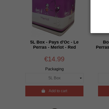
5L Box - Pays d'Oc - Le
Bo
Perras - Merlot - Red
Perras
€14.99
Packaging

Add to cart