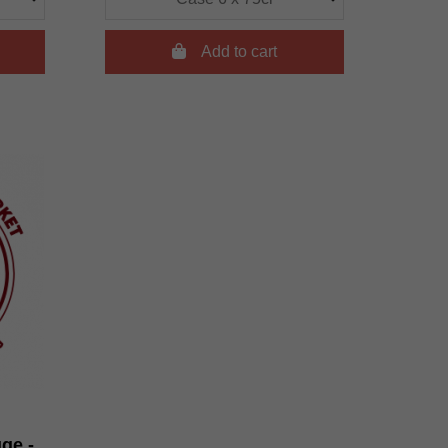

Add to cart
uge -