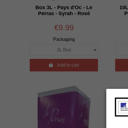
Box 3L - Pays d'Oc - Le
10L
Perras - Syrah - Rosé
P
€9.99
Packaging

Add to cart