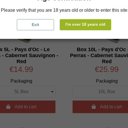
Please verify that you are 18 years old or older to enter this site
I'm over 18 years old
Exit
x 5L - Pays d'Oc - Le
Box 10L - Pays d'Oc 
 - Cabernet Sauvignon -
Perras - Cabernet Sauv
Red
Red
€14.99
€25.99
Packaging
Packaging

Add to cart

Add to cart