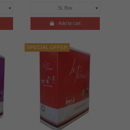

Add to cart
SPECIAL OFFER