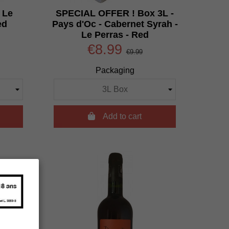
 Le
SPECIAL OFFER ! Box 3L -
ed
Pays d'Oc - Cabernet Syrah -
Le Perras - Red
€8.99
€9.99
Packaging

Add to cart