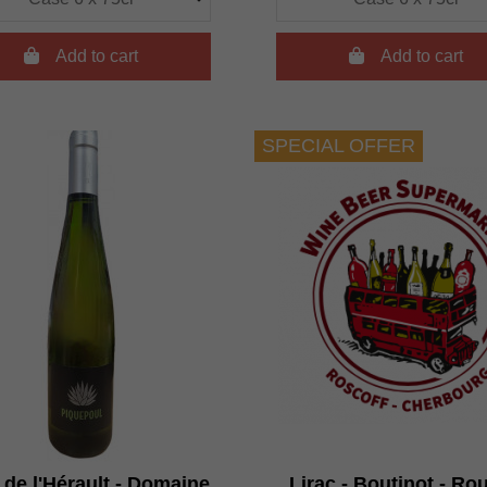

Add to cart

Add to cart
SPECIAL OFFER
 de l'Hérault - Domaine
Lirac - Boutinot - Ro