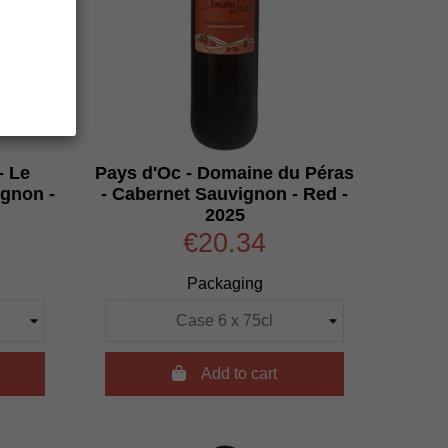
- Le
Pays d'Oc - Domaine du Péras
ignon -
- Cabernet Sauvignon - Red -
2025
€20.34
Packaging

Add to cart