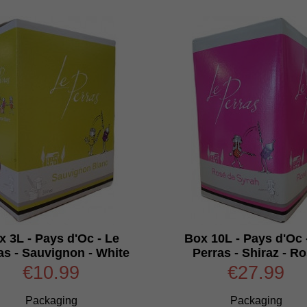
x 3L - Pays d'Oc - Le
Box 10L - Pays d'Oc 
as - Sauvignon - White
Perras - Shiraz - R
€10.99
€27.99
Packaging
Packaging