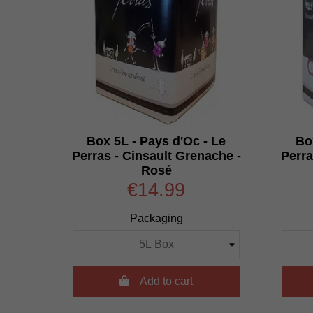
Box 5L - Pays d'Oc - Le
Bo
Perras - Cinsault Grenache -
Perra
Rosé
€14.99
Packaging

Add to cart