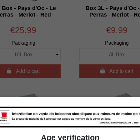
 Box - Pays d'Oc - Le
Box 3L - Pays d'Oc -
erras - Merlot - Red
Perras - Merlot - R
€25.99
€9.99
Packaging
Packaging

Add to cart

Add to cart
Age verification