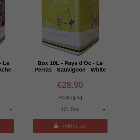
- Le
Box 10L - Pays d'Oc - Le
ache -
Perras - Sauvignon - White
€28.90
Packaging

Add to cart