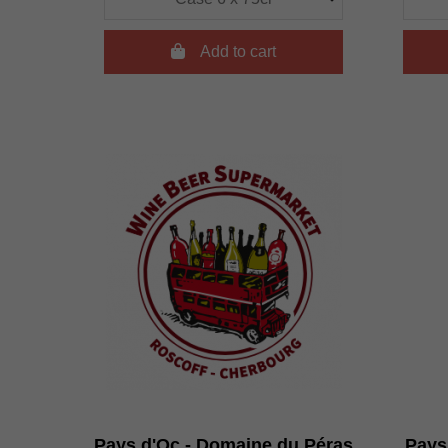

Add to cart
Pays d'Oc - Domaine du Péras
Pays