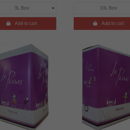

Add to cart

Add to cart