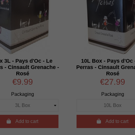
x 3L - Pays d'Oc - Le
10L Box - Pays d'Oc 
s - Cinsault Grenache -
Perras - Cinsault Gren
Rosé
Rosé
€9.99
€27.99
Packaging
Packaging

Add to cart

Add to cart