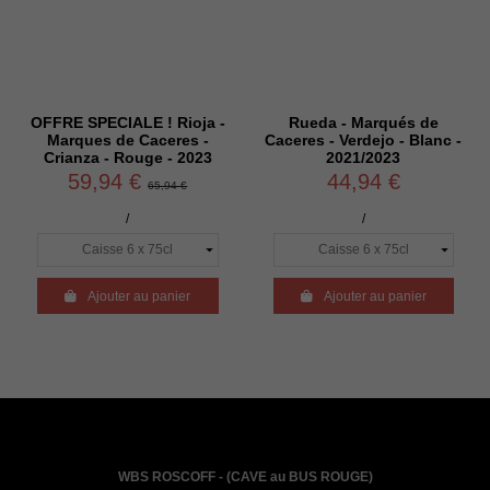
OFFRE SPECIALE ! Rioja -
Rueda - Marqués de
Marques de Caceres -
Caceres - Verdejo - Blanc -
Crianza - Rouge - 2023
2021/2023
59,94 €
44,94 €
65,94 €
/
/

Ajouter au panier

Ajouter au panier
WBS ROSCOFF - (CAVE au BUS ROUGE)