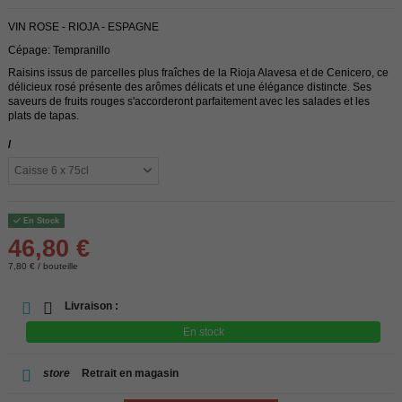
VIN ROSE - RIOJA - ESPAGNE
Cépage: Tempranillo
Raisins issus de parcelles plus fraîches de la Rioja Alavesa et de Cenicero, ce
délicieux rosé présente des arômes délicats et une élégance distincte. Ses
saveurs de fruits rouges s'accorderont parfaitement avec les salades et les
plats de tapas.
/
En Stock
46,80 €
7,80 € / bouteille
Livraison :
En stock
store
Retrait en magasin