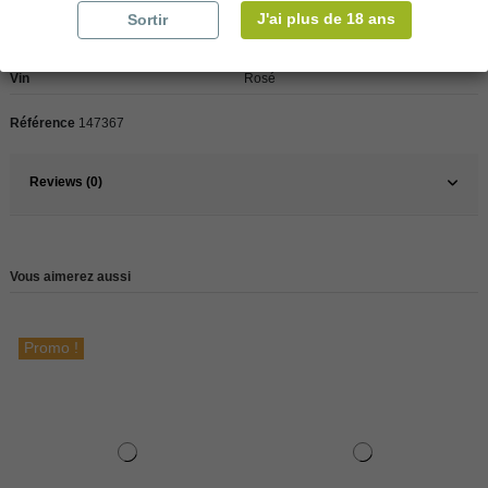
J'ai plus de 18 ans
Sortir
Pays
Espagne
Vin
Rosé
Référence
147367
Reviews (0)
Vous aimerez aussi
Promo !