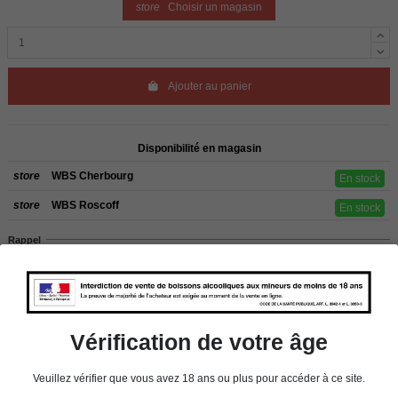
store
Choisir un magasin
Ajouter au panier
Disponibilité en magasin
store
WBS Cherbourg
En stock
store
WBS Roscoff
En stock
Rappel
Les commandes sont uniquement livrées en France métropolitaine. Pour les
clients de l’étranger, retrait sur place dans nos magasins de ROSCOFF ou
CHERBOURG.
Vérification de votre âge
Détails du produit
Veuillez vérifier que vous avez 18 ans ou plus pour accéder à ce site.