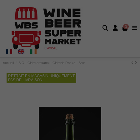
0
Accueil
BIO - Cidre artisanal - Cidrerie Rosko - Brut
RETRAIT EN MAGASIN UNIQUEMENT
PAS DE LIVRAISON