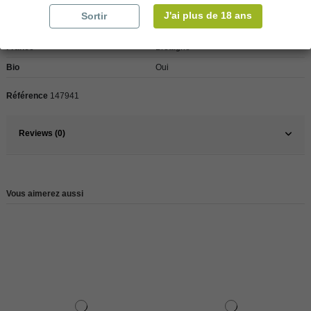
J'ai plus de 18 ans
Sortir
Pays
France
France
Bretagne
Bio
Oui
Référence
147941
Reviews (0)
Vous aimerez aussi