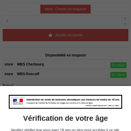
store
Choisir un magasin
Ajouter au panier
Disponibilité en magasin
store
WBS Cherbourg
En stock
store
WBS Roscoff
En stock
Rappel
Les commandes sont uniquement livrées en France métropolitaine. Pour les
clients de l’étranger, retrait sur place dans nos magasins de ROSCOFF ou
CHERBOURG.
Vérification de votre âge
Détails du produit
Veuillez vérifier que vous avez 18 ans ou plus pour accéder à ce site.