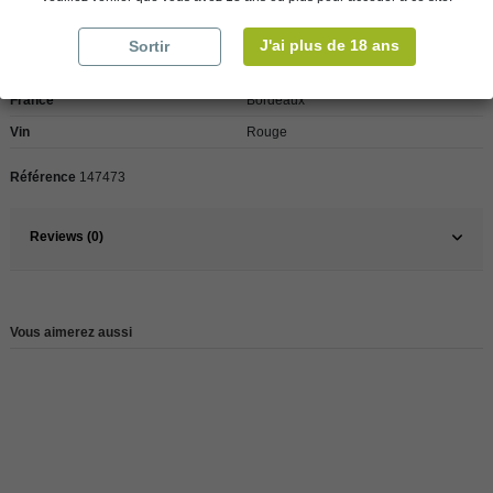
J'ai plus de 18 ans
Sortir
Pays
France
France
Bordeaux
Vin
Rouge
Référence
147473
Reviews (0)
Vous aimerez aussi