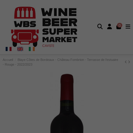
0
Accueil
Blaye Côtes de Bordeaux - Château Fombrion - Terrasse de l'estuaire
- Rouge - 2022/2023