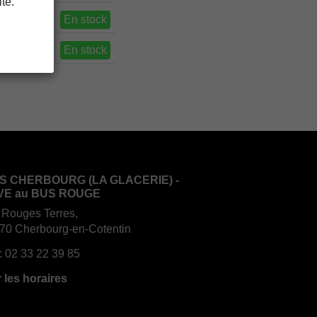
te.
En stock
En stock
S CHERBOURG (LA GLACERIE) -
VE au BUS ROUGE
 Rouges Terres,
70 Cherbourg-en-Cotentin
:
02 33 22 39 85
r les horaires