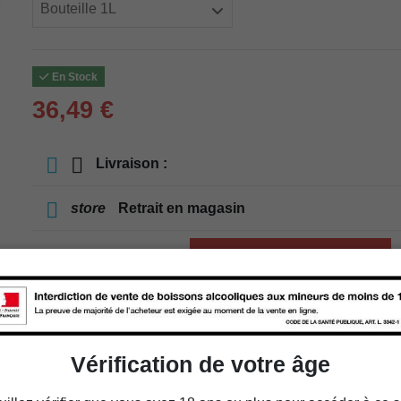
En Stock
36,49 €
Livraison :
store
Retrait en magasin
store
Choisir un magasin
Ajouter au panier
Vérification de votre âge
Disponibilité en magasin