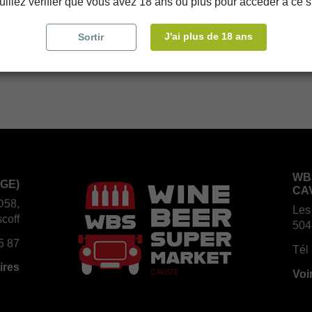
uillez vérifier que vous avez 18 ans ou plus pour accéder à ce si
store
WBS Cherbourg
J'ai plus de 18 ans
Sortir
store
WBS Roscoff
WB
GE)
CA
D58,
Les
coff
504
5 87
Tél 
ires
Voi