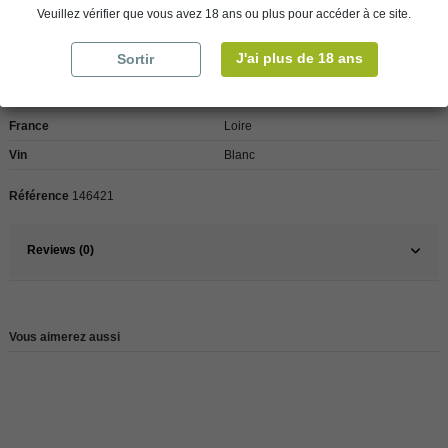
Veuillez vérifier que vous avez 18 ans ou plus pour accéder à ce site.
Détails du produit
J'ai plus de 18 ans
Sortir
Pays
France
France
Loire
Vin
Blanc
Référence
146421
Reviews (0)
Vous aimerez aussi