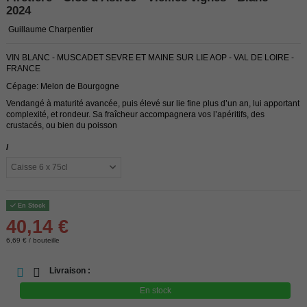
2024
Guillaume Charpentier
VIN BLANC - MUSCADET SEVRE ET MAINE SUR LIE AOP - VAL DE LOIRE -
FRANCE
Cépage: Melon de Bourgogne
Vendangé à maturité avancée, puis élevé sur lie fine plus d’un an, lui apportant
complexité, et rondeur. Sa fraîcheur accompagnera vos l’apéritifs, des
crustacés, ou bien du poisson
/
En Stock
40,14 €
6,69 € / bouteille
Livraison :
En stock