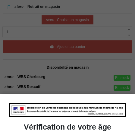
store
Retrait en magasin
store
Choisir un magasin
Ajouter au panier
Disponibilité en magasin
store
WBS Cherbourg
En stock
store
WBS Roscoff
En stock
Rappel
Les commandes sont uniquement livrées en France métropolitaine. Pour les
clients de l’étranger, retrait sur place dans nos magasins de ROSCOFF ou
CHERBOURG.
Vérification de votre âge