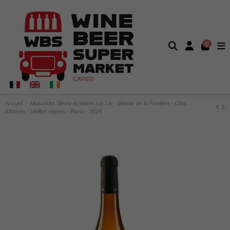
0
Accueil
Muscadet Sèvre et Maine sur Lie - Manoir de la Firetière - Clos
d'Astrée - Vieilles vignes - Blanc - 2024