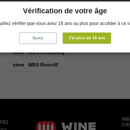
Vérification de votre âge
Ajouter au panier
uillez vérifier que vous avez 18 ans ou plus pour accéder à ce si
J'ai plus de 18 ans
Sortir
Disponibilité en magasin
store
WBS Cherbourg
store
WBS Roscoff
WB
GE)
CA