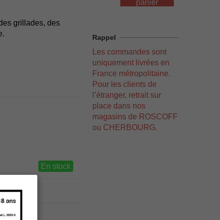
panier
des grillades, des
e.
Rappel
Les commandes sont
uniquement livrées en
France métropolitaine.
Pour les clients de
l’étranger, retrait sur
place dans nos
magasins de ROSCOFF
ou CHERBOURG.
En stock