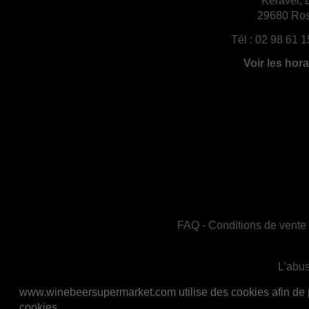
Keravel, 
29680 Ros
Tél :
02 98 61 1
Voir les hora
FAQ
-
Conditions de vente
L’abus
En accord avec les règles de santé publiq
www.winebeersupermarket.com utilise des cookies afin de per
cookies.