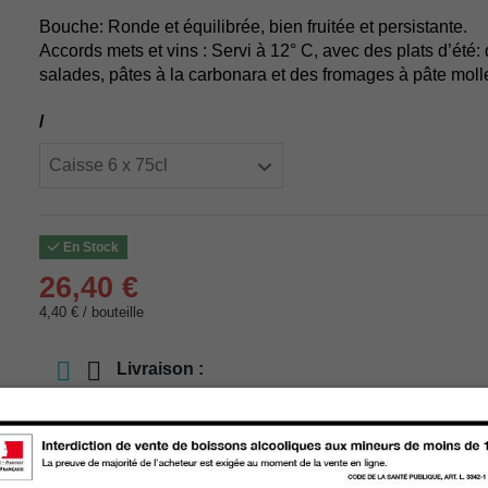
Bouche: Ronde et équilibrée, bien fruitée et persistante.
Accords mets et vins : Servi à 12° C, avec des plats d’été: 
salades, pâtes à la carbonara et des fromages à pâte moll
/
En Stock
26,40 €
4,40 € / bouteille
Livraison :
store
Retrait en magasin
store
Choisir un magasin