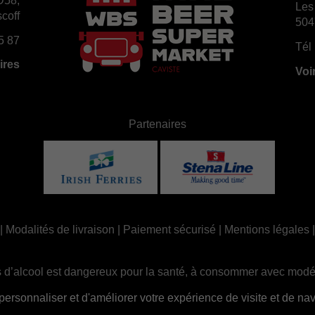
D58,
Les
coff
504
5 87
Tél 
ires
Voi
Partenaires
|
Modalités de livraison
|
Paiement sécurisé
|
Mentions légales
 d’alcool est dangereux pour la santé, à consommer avec modé
ue, la consommation d’alcool est interdite aux mineurs, strictem
sonnaliser et d'améliorer votre expérience de visite et de navi