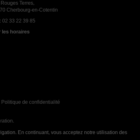
 Rouges Terres,
70 Cherbourg-en-Cotentin
:
02 33 22 39 85
r les horaires
|
Politique de confidentialité
ration.
ent réservée aux adultes de 18 ans et plus
gation. En continuant, vous acceptez notre utilisation des