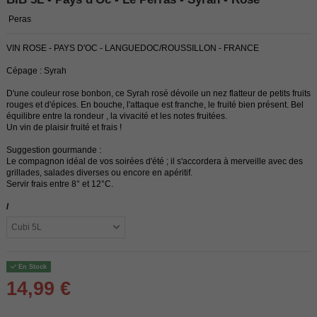
Peras
VIN ROSE - PAYS D'OC - LANGUEDOC/ROUSSILLON - FRANCE
Cépage : Syrah
D'une couleur rose bonbon, ce Syrah rosé dévoile un nez flatteur de petits fruits
rouges et d'épices. En bouche, l'attaque est franche, le fruité bien présent. Bel
équilibre entre la rondeur , la vivacité et les notes fruitées.
Un vin de plaisir fruité et frais !
Suggestion gourmande :
Le compagnon idéal de vos soirées d'été ; il s'accordera à merveille avec des
grillades, salades diverses ou encore en apéritif.
Servir frais entre 8° et 12°C.
/
En Stock
14,99 €