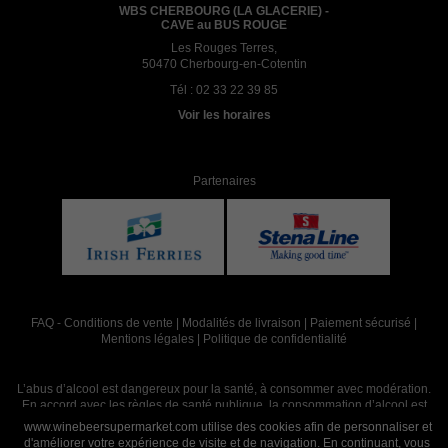
WBS CHERBOURG (LA GLACERIE) -
CAVE au BUS ROUGE
Les Rouges Terres,
50470 Cherbourg-en-Cotentin
Tél :
02 33 22 39 85
Voir les horaires
Partenaires
FAQ
-
Conditions de vente
|
Modalités de livraison
|
Paiement sécurisé
|
Mentions légales
|
Politique de confidentialité
L’abus d’alcool est dangereux pour la santé, à consommer avec modération.
En accord avec les règles de santé publique, la consommation d’alcool est
interdite aux mineurs, strictement réservée aux adultes de 18 ans et plus
www.winebeersupermarket.com utilise des cookies afin de personnaliser et
d'améliorer votre expérience de visite et de navigation. En continuant, vous