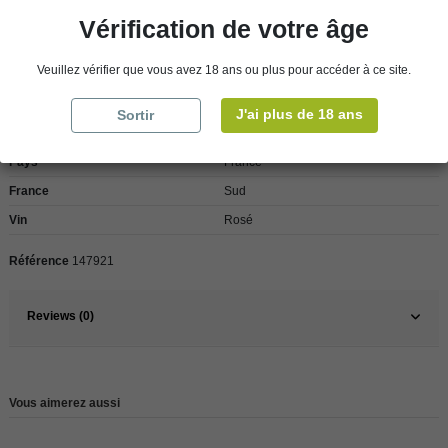
Vérification de votre âge
Veuillez vérifier que vous avez 18 ans ou plus pour accéder à ce site.
Détails du produit
J'ai plus de 18 ans
Sortir
Pays
France
France
Sud
Vin
Rosé
Référence
147921
Reviews (0)
Vous aimerez aussi