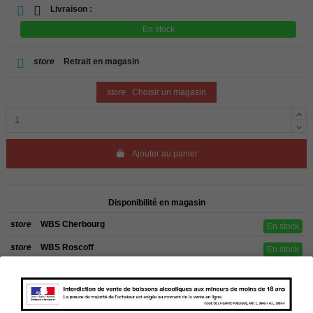
Livraison :
En stock
store
Retrait en magasin
store
Choisir un magasin
Ajouter au panier
Disponibilité en magasin
store
WBS Cherbourg
En stock
store
WBS Roscoff
En stock
Rappel
Les commandes sont uniquement livrées en France métropolitaine. Pour les
clients de l’étranger, retrait sur place dans nos magasins de ROSCOFF ou
CHERBOURG.