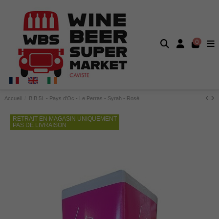
0
Accueil
BIB 5L - Pays d'Oc - Le Perras - Syrah - Rosé
RETRAIT EN MAGASIN UNIQUEMENT
PAS DE LIVRAISON