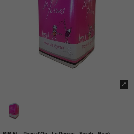
BIB 5L - Pays d'Oc - Le Perras - Syrah - Rosé