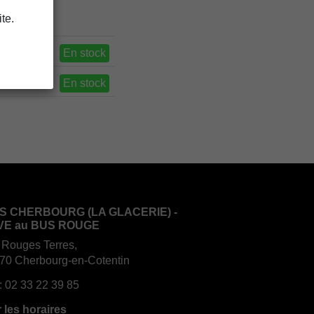
te.
En stock
En stock
S CHERBOURG (LA GLACERIE) -
VE au BUS ROUGE
 Rouges Terres,
70 Cherbourg-en-Cotentin
:
02 33 22 39 85
r les horaires