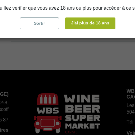
uillez vérifier que vous avez 18 ans ou plus pour accéder à ce si
Disponibilité en magasin
store
WBS Cherbourg
J'ai plus de 18 ans
Sortir
store
WBS Roscoff
WB
GE)
CA
D58,
Les
coff
504
5 87
Tél 
ires
Voi