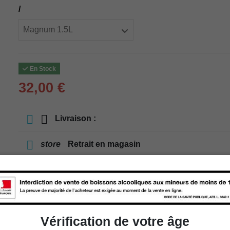
/
En Stock
32,00 €
Livraison :
store
Retrait en magasin
store
Choisir un magasin
Ajouter au panier
Vérification de votre âge