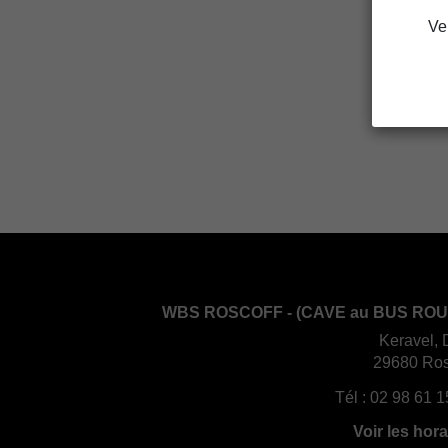
Ve
WBS ROSCOFF - (CAVE au BUS ROU
Keravel, 
29680 Ros
Tél :
02 98 61 1
Voir les hora