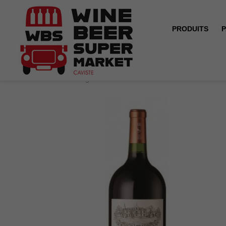
PRODUITS
P
Accueil
Magnum - Château Lamothe Cissac - Haut-Mé