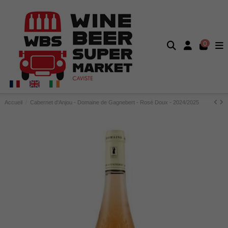
0
Accueil
Cabernet d'Anjou - Domaine de Gagnebert - Rosé Doux - 2024/2025