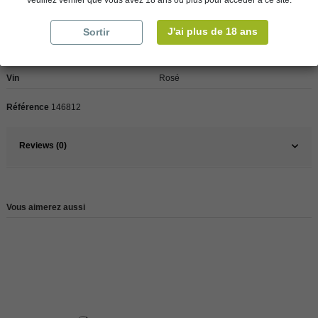
Veuillez vérifier que vous avez 18 ans ou plus pour accéder à ce site.
J'ai plus de 18 ans
Sortir
Pays
France
France
Loire
Vin
Rosé
Référence
146812
Reviews (0)
Vous aimerez aussi