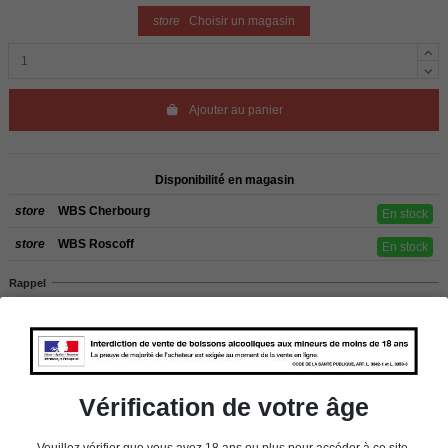
store
Choisir un magasin
Ajouter au panier
Disponibilité en magasin
store
WBS Cherbourg
En stock
store
WBS Roscoff
En stock
Rappel
Les commandes sont uniquement livrées en France métropolitaine. Pour les
clients de l’étranger, retrait sur place dans nos magasins de ROSCOFF ou
CHERBOURG.
Vérification de votre âge
Détails du produit