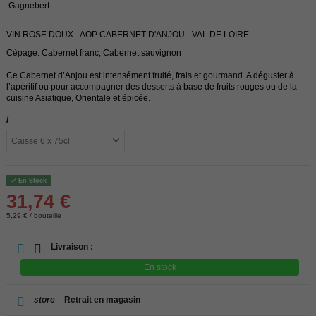
Gagnebert
VIN ROSE DOUX - AOP CABERNET D'ANJOU - VAL DE LOIRE
Cépage: Cabernet franc, Cabernet sauvignon
Ce Cabernet d’Anjou est intensément fruité, frais et gourmand. A déguster à
l’apéritif ou pour accompagner des desserts à base de fruits rouges ou de la
cuisine Asiatique, Orientale et épicée.
/
En Stock
31,74 €
5,29 € / bouteille
Livraison :
En stock
store
Retrait en magasin