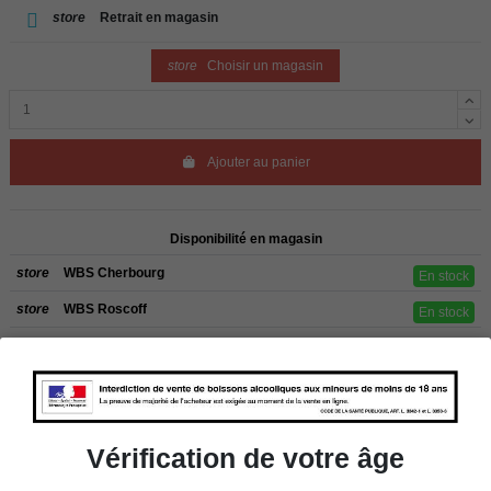
store
Retrait en magasin
store
Choisir un magasin
Ajouter au panier
Disponibilité en magasin
store
WBS Cherbourg
En stock
store
WBS Roscoff
En stock
Rappel
Les commandes sont uniquement livrées en France métropolitaine. Pour les
clients de l’étranger, retrait sur place dans nos magasins de ROSCOFF ou
CHERBOURG.
Vérification de votre âge