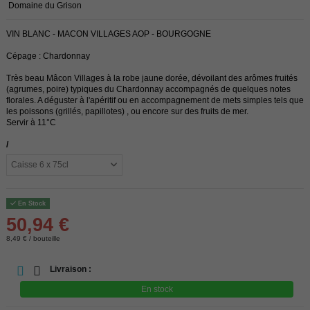
Domaine du Grison
VIN BLANC - MACON VILLAGES AOP - BOURGOGNE
Cépage : Chardonnay
Très beau Mâcon Villages à la robe jaune dorée, dévoilant des arômes fruités
(agrumes, poire) typiques du Chardonnay accompagnés de quelques notes
florales. A déguster à l'apéritif ou en accompagnement de mets simples tels que
les poissons (grillés, papillotes) , ou encore sur des fruits de mer.
Servir à 11°C
/
En Stock
50,94 €
8,49 € / bouteille
Livraison :
En stock