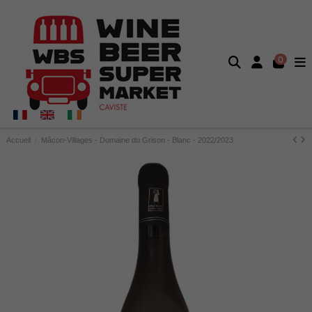
0
Accueil
Mâcon-Villages - Domaine du Grison - Blanc - 2022/2023