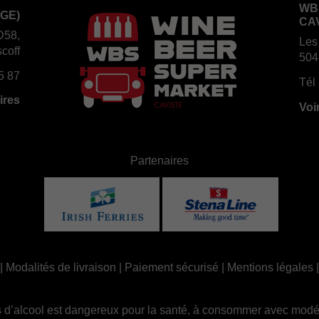
WB
GE)
CA
D58,
Les
coff
504
5 87
Tél 
ires
Voi
Partenaires
|
Modalités de livraison
|
Paiement sécurisé
|
Mentions légales
 d’alcool est dangereux pour la santé, à consommer avec modé