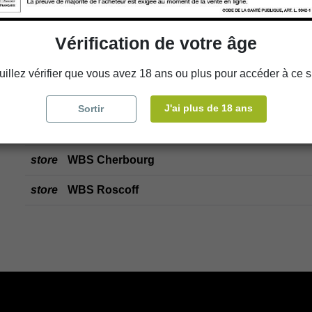
store
Choisir un magasin
Vérification de votre âge
Ajouter au panier
uillez vérifier que vous avez 18 ans ou plus pour accéder à ce si
J'ai plus de 18 ans
Sortir
Disponibilité en magasin
store
WBS Cherbourg
store
WBS Roscoff