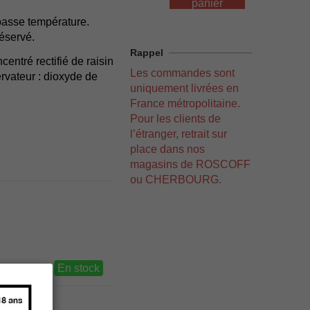
panier
basse température.
réservé.
Rappel
entré rectifié de raisin
Les commandes sont
rvateur : dioxyde de
uniquement livrées en
France métropolitaine.
Pour les clients de
l’étranger, retrait sur
place dans nos
magasins de ROSCOFF
ou CHERBOURG.
En stock