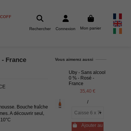
SCOFF
Mon panier
Rechercher
Connexion
 - France
Vous aimerez aussi
Uby - Sans alcool
0 % - Rosé -
France
NCE
35,40 €
/
mousse. Bouche fraîche
mes. A découvrir seul,
s 10°C

Ajouter au