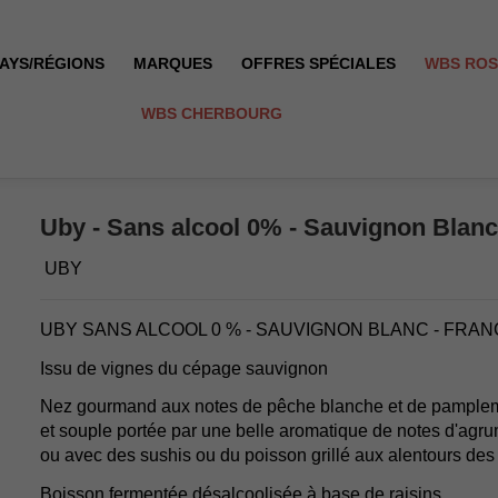
AYS/RÉGIONS
MARQUES
OFFRES SPÉCIALES
WBS RO
WBS CHERBOURG
nce
Uby - Sans alcool 0% - Sauvignon Blanc
UBY
UBY SANS ALCOOL 0 % - SAUVIGNON BLANC - FRA
Issu de vignes du cépage sauvignon
Nez gourmand aux notes de pêche blanche et de pample
et souple portée par une belle aromatique de notes d'agru
ou avec des sushis ou du poisson grillé aux alentours de
Boisson fermentée désalcoolisée à base de raisins