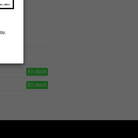
te.
En stock
En stock