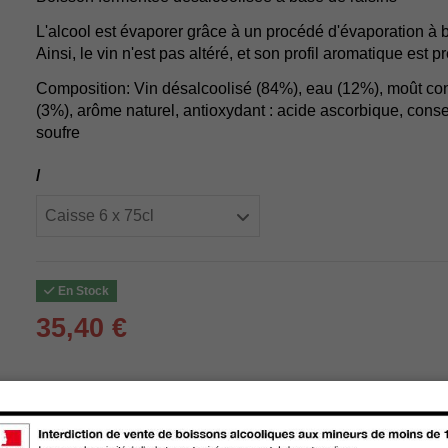
L'alcool est évaporer grâce à un procédé d'évaporation à 
Ainsi, le vin n'est pas altéré, et son profil aromatique est p
Composition: Vin désalcoolisé (84%), eau (12%), moût conc
(3%), arôme naturel, antioxydant : acide ascorbique, conse
soufre
/
En Stock
35,40 €
Livraison :
store
Retrait en magasin