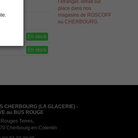
l’étranger, retrait sur
place dans nos
magasins de ROSCOFF
te.
ou CHERBOURG.
En stock
En stock
S CHERBOURG (LA GLACERIE) -
VE au BUS ROUGE
 Rouges Terres,
70 Cherbourg-en-Cotentin