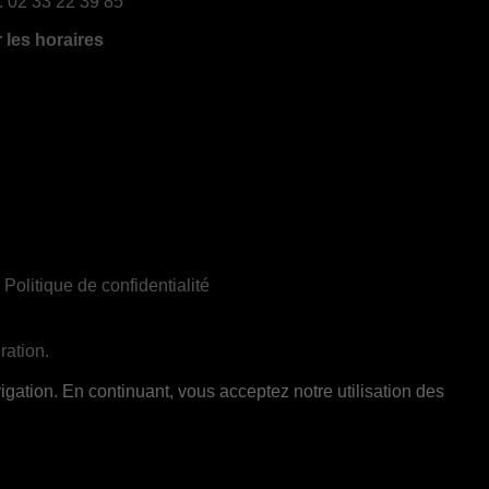
:
02 33 22 39 85
r les horaires
|
Politique de confidentialité
ration.
ent réservée aux adultes de 18 ans et plus
gation. En continuant, vous acceptez notre utilisation des