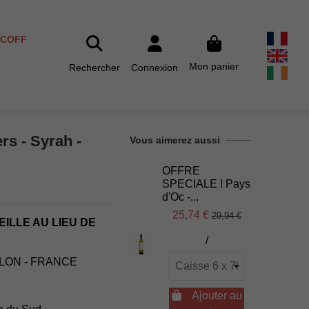
SCOFF
Mon panier
Rechercher
Connexion
s - Syrah -
Vous aimerez aussi
OFFRE
SPECIALE ! Pays
d'Oc -...
25,74 €
29,94 €
EILLE AU LIEU DE
/
LLON - FRANCE

Ajouter au