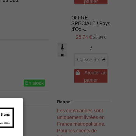
n du Sud.
panier
OFFRE
SPECIALE ! Pays
d'Oc -...
25,74 €
29,94 €
/

Ajouter au
panier
En stock
Rappel
Les commandes sont
uniquement livrées en
France métropolitaine.
Pour les clients de