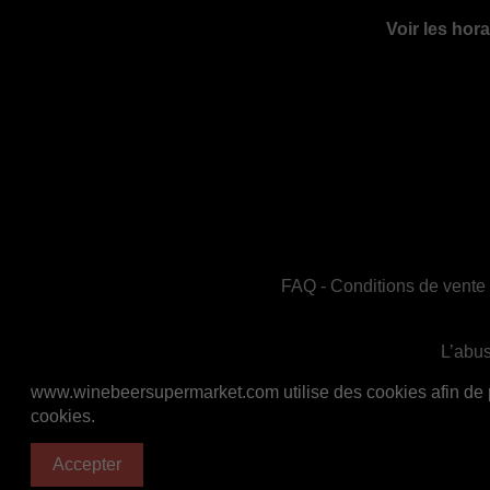
Voir les hora
FAQ
-
Conditions de vente
L’abus
En accord avec les règles de santé publiq
www.winebeersupermarket.com utilise des cookies afin de per
cookies.
Accepter