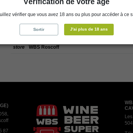
Vérification de votre âge
uillez vérifier que vous avez 18 ans ou plus pour accéder à ce si
Disponibilité en magasin
J'ai plus de 18 ans
Sortir
store
WBS Cherbourg
store
WBS Roscoff
WB
GE)
CA
D58,
Les
coff
504
5 87