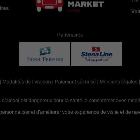
Tél 
ires
Voi
Partenaires
|
Modalités de livraison
|
Paiement sécurisé
|
Mentions légales
 d’alcool est dangereux pour la santé, à consommer avec modé
ue, la consommation d’alcool est interdite aux mineurs, strictem
sonnaliser et d'améliorer votre expérience de visite et de navi
Site réalisé par
Abergraphique