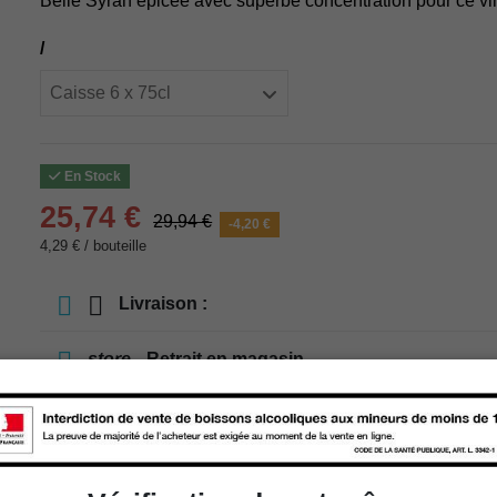
Belle Syrah épicée avec superbe concentration pour ce vi
/
En Stock
25,74 €
29,94 €
-4,20 €
4,29 € / bouteille
Livraison :
store
Retrait en magasin
store
Choisir un magasin
Ajouter au panier