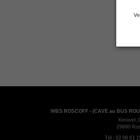
Ve
WBS ROSCOFF - (CAVE au BUS ROU
Keravel, 
29680 Ros
Tél :
02 98 61 1