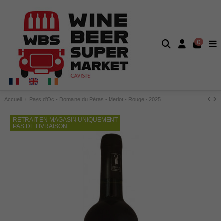
0
Accueil
Pays d'Oc - Domaine du Péras - Merlot - Rouge - 2025
RETRAIT EN MAGASIN UNIQUEMENT
PAS DE LIVRAISON