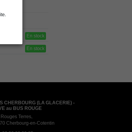
te.
En stock
En stock
S CHERBOURG (LA GLACERIE) -
VE au BUS ROUGE
 Rouges Terres,
70 Cherbourg-en-Cotentin