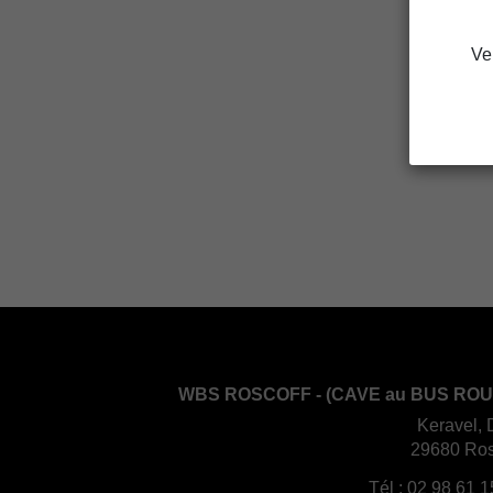
Ve
WBS ROSCOFF - (CAVE au BUS ROU
Keravel, 
29680 Ros
Tél :
02 98 61 1