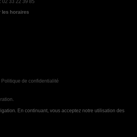
:
02 33 22 39 85
r les horaires
|
Politique de confidentialité
ration.
ent réservée aux adultes de 18 ans et plus
gation. En continuant, vous acceptez notre utilisation des