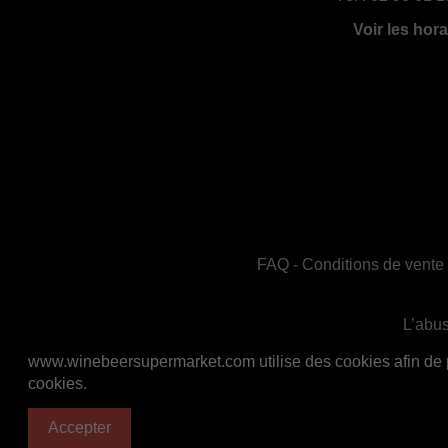
Voir les hora
FAQ
-
Conditions de vente
L’abus
En accord avec les règles de santé publiq
www.winebeersupermarket.com utilise des cookies afin de per
cookies.
Accepter