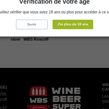
Vérification de votre âge
uillez vérifier que vous avez 18 ans ou plus pour accéder à ce si
Disponibilité en magasin
J'ai plus de 18 ans
Sortir
store
WBS Cherbourg
store
WBS Roscoff
WB
GE)
CA
D58,
Les
coff
504
5 87