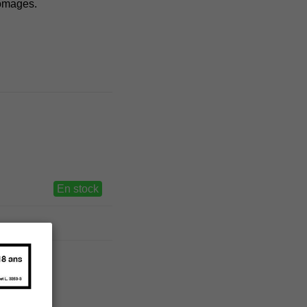
romages.
En stock