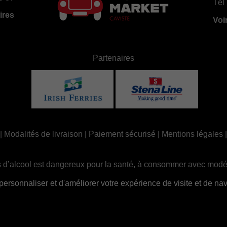
Tél 
ires
Voi
Partenaires
|
Modalités de livraison
|
Paiement sécurisé
|
Mentions légales
 d’alcool est dangereux pour la santé, à consommer avec modé
ue, la consommation d’alcool est interdite aux mineurs, strictem
sonnaliser et d'améliorer votre expérience de visite et de navi
Site réalisé par
Abergraphique