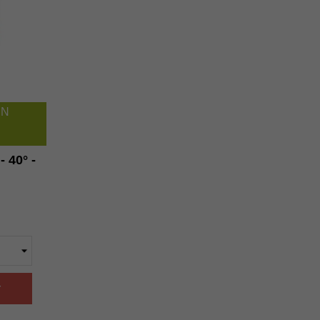
IN
 40° -
r