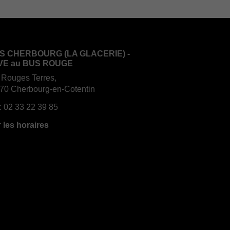
S CHERBOURG (LA GLACERIE) -
VE au BUS ROUGE
 Rouges Terres,
70 Cherbourg-en-Cotentin
:
02 33 22 39 85
r les horaires