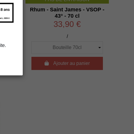
c - 40°
Rhum - Saint James - VSOP -
43° - 70 cl
33,90 €
/
te.
r

Ajouter au panier