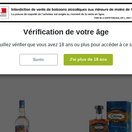
- Bacardi - 37,5° - 1 L
Montebello - Rhum blan
- 1 L
26,99 €
24,95 €
Vérification de votre âge
/
/
uillez vérifier que vous avez 18 ans ou plus pour accéder à ce si
J'ai plus de 18 ans
Sortir

Ajouter au panier

Ajouter au panie