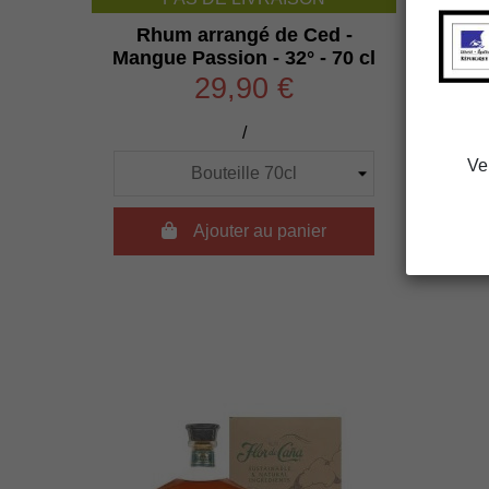
Rhum arrangé de Ced -
Rhum 
Mangue Passion - 32° - 70 cl
29,90 €
/
Ve

Ajouter au panier