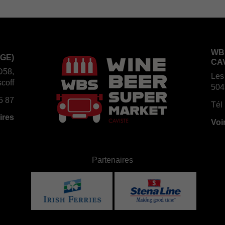
WB
GE)
CA
D58,
Les
coff
504
5 87
Tél 
ires
Voi
Partenaires