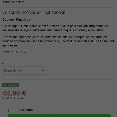
WBS Selection
VIN ROUGE - AOP VOLNAY - BOURGOGNE
Cépage : Pinot Noir
"Le Village" : Cette parcelle est à l'intérieur d'un petit clos qui surplombe les
maisons du village et offre une vue panoramique sur Volnay et la vallée.
Nez raffiné composé de fruits noirs, de violette. Le bouquet se confirme en
bouche donnant au vin de la profondeur, une texture veloutée et une finale tout
en finesse.
Servir à 15-16°C
/
En Stock
44,90 €
44,90 € / bouteille
Livraison :