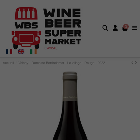
0
Accueil
Volnay - Domaine Berthelemot - Le village - Rouge - 2022