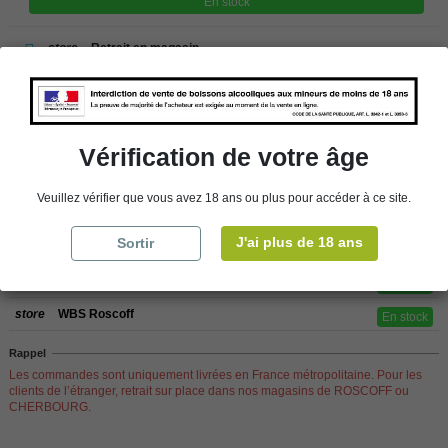
En stock
store
Retrait en magasin
store
Choisir un magasin
Vérification de votre âge
Ajouter au panier
Veuillez vérifier que vous avez 18 ans ou plus pour accéder à ce site.
J'ai plus de 18 ans
Sortir
Disponibilité en magasin
store
WBS Cherbourg
En stock
store
WBS Roscoff
En stock
Rappel
Les commandes sont uniquement livrées en France métropolitaine. Pour les
clients de l’étranger, retrait sur place dans nos magasins de ROSCOFF ou
CHERBOURG.