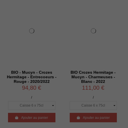
 - Mucyn - Crozes
BIO Crozes Hermitage -
BIO -
tage - Entrecoeurs -
Mucyn - Charmeuses -
Mucyn -
uge - 2020/2022
Blanc - 2022
94,80 €
111,00 €
/
/

Ajouter au panier

Ajouter au panier

A