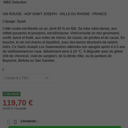
WBS Selection
VIN ROUGE - AOP SAINT JOSEPH - VALLE DU RHONE - FRANCE
Cépage: Syrah
Cette cuvée est élevée un an, dont 40 % en fûts. Sa robe rubis dense, aux
reflets pourpres et pourpres, est délicieuse. Vient ensuite un nez gourmand,
confit, épicé et fruité, aux notes de mûres, de cassis, de griottes et de cacao. En
bouche, le vin est charnu et équilibré, avec des tanins structurés de raisins
mûrs. Ce Saint-Joseph Les Salamandres atteindra son apogée après 4 à 5 ans
de vieillissement en cave. Idéalement servi à 16 °C. À déguster avec du gibier
(rôti de chevreuil, civet de sanglier), de la dinde rôtie, ou du jambon de
Bayonne, Bellota ou San Daniele.
/
En Stock
119,70 €
19,95 € / bouteille
Livraison :