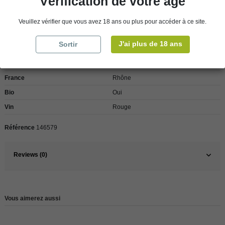
Vérification de votre âge
Veuillez vérifier que vous avez 18 ans ou plus pour accéder à ce site.
Détails du produit
J'ai plus de 18 ans
Sortir
Pays
France
France
Rhône
Bio
Oui
Vin
Rouge
Référence
146579
Reviews (0)
Vous aimerez aussi