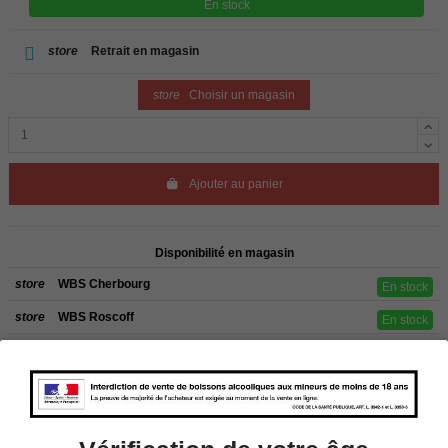
En stock
store
Retrait en magasin
store
Choisir un magasin
Ajouter au panier
Disponibilité en magasin
store
WBS Cherbourg
En stock
store
WBS Roscoff
En stock
Rappel
Les commandes sont uniquement livrées en France métropolitaine. Pour les
clients de l’étranger, retrait sur place dans nos magasins de ROSCOFF ou
CHERBOURG.