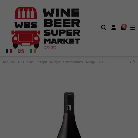
0
Accueil
BIO - Saint-Joseph - Mucyn - Salamandres - Rouge - 2022