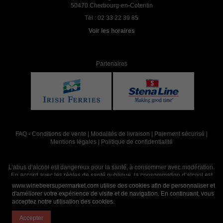
50470 Cherbourg-en-Cotentin
Tél :
02 33 22 39 85
Voir les horaires
Partenaires
FAQ
-
Conditions de vente
|
Modalités de livraison
|
Paiement sécurisé
|
Mentions légales
|
Politique de confidentialité
L’abus d’alcool est dangereux pour la santé, à consommer avec modération.
En accord avec les règles de santé publique, la consommation d’alcool est
interdite aux mineurs, strictement réservée aux adultes de 18 ans et plus
www.winebeersupermarket.com utilise des cookies afin de personnaliser et
d'améliorer votre expérience de visite et de navigation. En continuant, vous
acceptez notre utilisation des cookies.
Site réalisé par
Abergraphique
Accepter