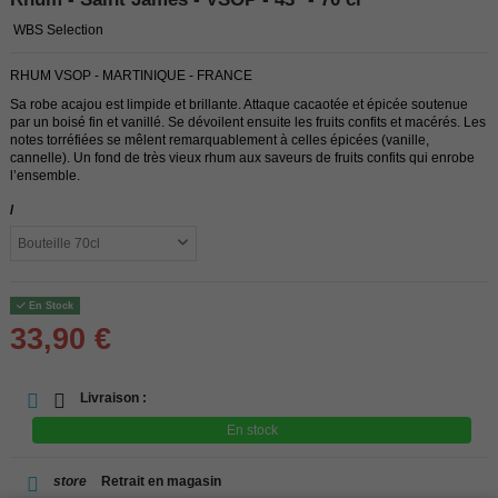
WBS Selection
RHUM VSOP - MARTINIQUE - FRANCE
Sa robe acajou est limpide et brillante. Attaque cacaotée et épicée soutenue
par un boisé fin et vanillé. Se dévoilent ensuite les fruits confits et macérés. Les
notes torréfiées se mêlent remarquablement à celles épicées (vanille,
cannelle). Un fond de très vieux rhum aux saveurs de fruits confits qui enrobe
l’ensemble.
/
En Stock
33,90 €
Livraison :
En stock
store
Retrait en magasin