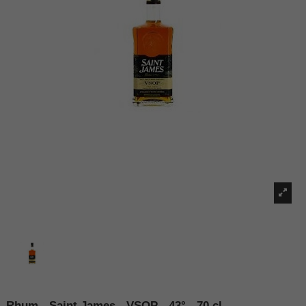
Rhum - Saint James - VSOP - 43° - 70 cl