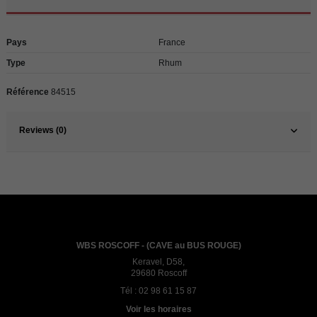
Pays
France
Type
Rhum
Référence
84515
Reviews (0)
WBS ROSCOFF - (CAVE au BUS ROUGE)
Keravel, D58,
29680 Roscoff
Tél :
02 98 61 15 87
Voir les horaires