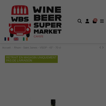
0
Accueil
Rhum - Saint James - VSOP - 43° - 70 cl
RETRAIT EN MAGASIN UNIQUEMENT
PAS DE LIVRAISON