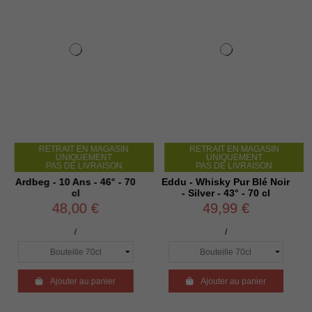
ETRAIT EN MAGASIN
RETRAIT EN MAGASIN
RET
UNIQUEMENT
UNIQUEMENT
PAS DE LIVRAISON
PAS DE LIVRAISON
PA
 - 10 Ans - 46° - 70
Eddu - Whisky Pur Blé Noir
Whisky -
cl
- Silver - 43° - 70 cl
Signature
48,00 €
49,99 €
/
/

Ajouter au panier

Ajouter au panier

Aj