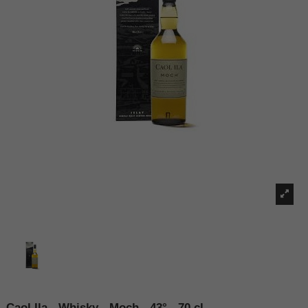
Caol Ila - Whisky - Moch - 43° - 70 cl