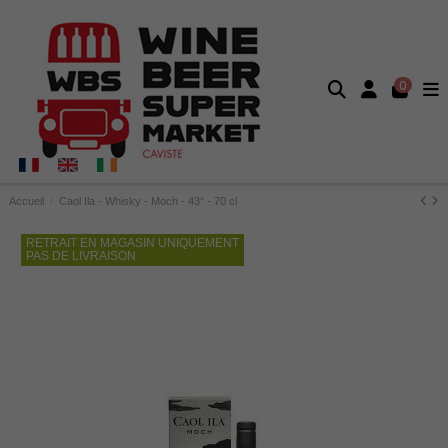
0
Accueil
Caol Ila - Whisky - Moch - 43° - 70 cl
RETRAIT EN MAGASIN UNIQUEMENT
PAS DE LIVRAISON