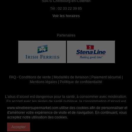
50470 Cherbourg-en-Cotentin
Tél :
02 33 22 39 85
Voir les horaires
Partenaires
FAQ
-
Conditions de vente
|
Modalités de livraison
|
Paiement sécurisé
|
Mentions légales
|
Politique de confidentialité
L’abus d’alcool est dangereux pour la santé, à consommer avec modération.
En accord avec les règles de santé publique, la consommation d’alcool est
interdite aux mineurs, strictement réservée aux adultes de 18 ans et plus
www.winebeersupermarket.com utilise des cookies afin de personnaliser et
d'améliorer votre expérience de visite et de navigation. En continuant, vous
acceptez notre utilisation des cookies.
Site réalisé par
Abergraphique
Accepter