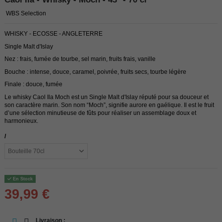
WBS Selection
WHISKY - ECOSSE - ANGLETERRE
Single Malt d'Islay
Nez : frais, fumée de tourbe, sel marin, fruits frais, vanille
Bouche : intense, douce, caramel, poivrée, fruits secs, tourbe légère
Finale : douce, fumée
Le whisky Caol Ila Moch est un Single Malt d'Islay réputé pour sa douceur et
son caractère marin. Son nom “Moch”, signifie aurore en gaélique. Il est le fruit
d’une sélection minutieuse de fûts pour réaliser un assemblage doux et
harmonieux.
/
En Stock
39,99 €
Livraison :