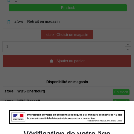
En stock
store
Retrait en magasin
store
Choisir un magasin
Ajouter au panier
Disponibilité en magasin
store
WBS Cherbourg
En stock
store
WBS Roscoff
En stock
Rappel
Les commandes sont uniquement livrées en France métropolitaine. Pour les
clients de l’étranger, retrait sur place dans nos magasins de ROSCOFF ou
CHERBOURG.
Vérification de votre âge