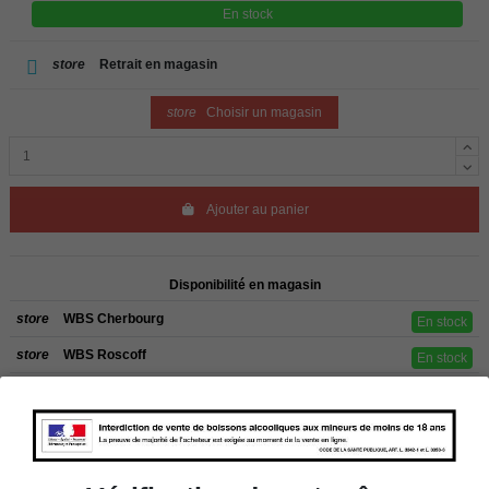
En stock
store
Retrait en magasin
store
Choisir un magasin
Ajouter au panier
Disponibilité en magasin
store
WBS Cherbourg
En stock
store
WBS Roscoff
En stock
Rappel
Les commandes sont uniquement livrées en France métropolitaine. Pour les
clients de l’étranger, retrait sur place dans nos magasins de ROSCOFF ou
CHERBOURG.