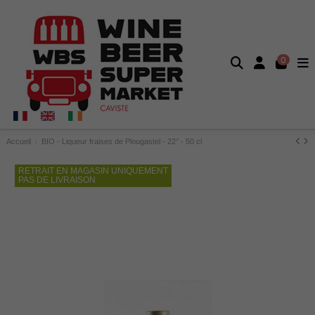
0
Accueil
BIO - Liqueur fraises de Plougastel - 22° - 50 cl
RETRAIT EN MAGASIN UNIQUEMENT
PAS DE LIVRAISON