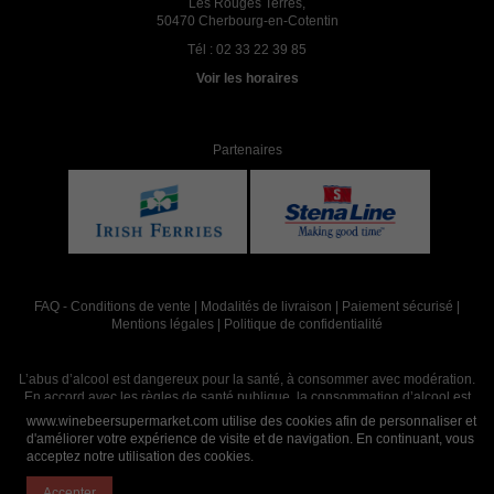
Les Rouges Terres,
50470 Cherbourg-en-Cotentin
Tél :
02 33 22 39 85
Voir les horaires
Partenaires
FAQ
-
Conditions de vente
|
Modalités de livraison
|
Paiement sécurisé
|
Mentions légales
|
Politique de confidentialité
L’abus d’alcool est dangereux pour la santé, à consommer avec modération.
En accord avec les règles de santé publique, la consommation d’alcool est
interdite aux mineurs, strictement réservée aux adultes de 18 ans et plus
www.winebeersupermarket.com utilise des cookies afin de personnaliser et
d'améliorer votre expérience de visite et de navigation. En continuant, vous
acceptez notre utilisation des cookies.
Site réalisé par
Abergraphique
Accepter