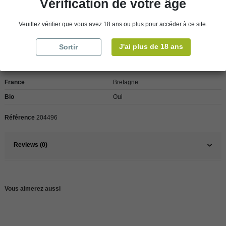
Vérification de votre âge
Veuillez vérifier que vous avez 18 ans ou plus pour accéder à ce site.
Détails du produit
J'ai plus de 18 ans
Sortir
Pays
France
France
Bretagne
Bio
Oui
Référence
204496
Reviews (0)
Vous aimerez aussi