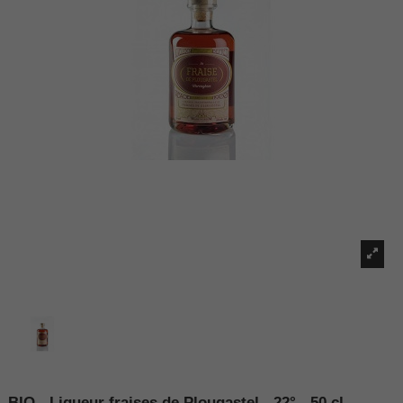
BIO - Liqueur fraises de Plougastel - 22° - 50 cl