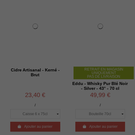
RETRAIT EN MAGASIN
Cidre Artisanal - Kerné -
UNIQUEMENT
Brut
PAS DE LIVRAISON
Eddu - Whisky Pur Blé Noir
- Silver - 43° - 70 cl
23,40 €
49,99 €
/
/

Ajouter au panier

Ajouter au panier