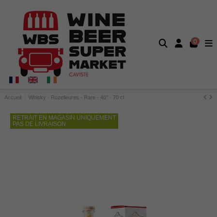
0
Accueil
Whisky - Rozelieures - Rare - 40° - 70 cl
RETRAIT EN MAGASIN UNIQUEMENT
PAS DE LIVRAISON