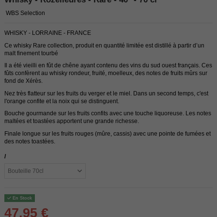
WBS Selection
WHISKY - LORRAINE - FRANCE
Ce whisky Rare collection, produit en quantité limitée est distillé à partir d’un
malt finement tourbé
Il a été vieilli en fût de chêne ayant contenu des vins du sud ouest français. Ces
fûts confèrent au whisky rondeur, fruité, moelleux, des notes de fruits mûrs sur
fond de Xérès.
Nez très flatteur sur les fruits du verger et le miel. Dans un second temps, c'est
l'orange confite et la noix qui se distinguent.
Bouche gourmande sur les fruits confits avec une touche liquoreuse. Les notes
maltées et toastées apportent une grande richesse.
Finale longue sur les fruits rouges (mûre, cassis) avec une pointe de fumées et
des notes toastées.
/
En Stock
47,95 €