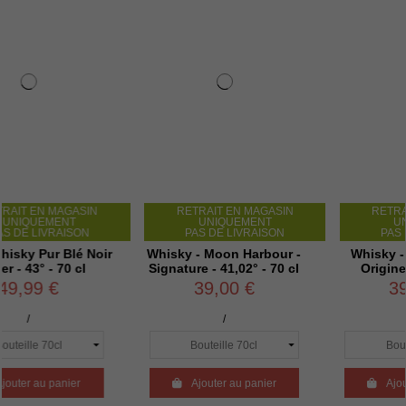
AGASIN
RETRAIT EN MAGASIN
RETRAIT EN MAG
NT
UNIQUEMENT
UNIQUEMENT
AISON
PAS DE LIVRAISON
PAS DE LIVRAIS
Blé Noir
Whisky - Moon Harbour -
Whisky - Rozelieur
70 cl
Signature - 41,02° - 70 cl
Origine - 40° - 70 
39,00 €
39,00 €
/
/
nier

Ajouter au panier

Ajouter au panie