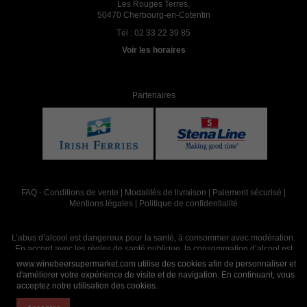
Les Rouges Terres,
50470 Cherbourg-en-Cotentin
Tél :
02 33 22 39 85
Voir les horaires
Partenaires
FAQ
-
Conditions de vente
|
Modalités de livraison
|
Paiement sécurisé
|
Mentions légales
|
Politique de confidentialité
L’abus d’alcool est dangereux pour la santé, à consommer avec modération.
En accord avec les règles de santé publique, la consommation d’alcool est
interdite aux mineurs, strictement réservée aux adultes de 18 ans et plus
www.winebeersupermarket.com utilise des cookies afin de personnaliser et
d'améliorer votre expérience de visite et de navigation. En continuant, vous
acceptez notre utilisation des cookies.
Site réalisé par
Abergraphique