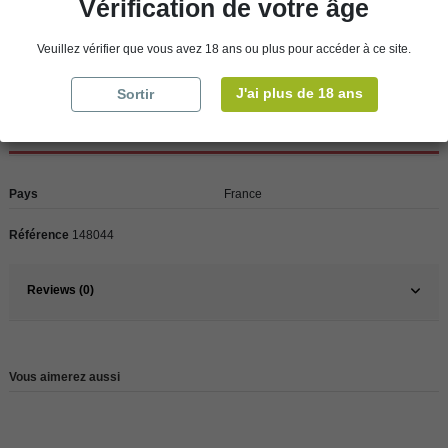
Vérification de votre âge
clients de l’étranger, retrait sur place dans nos magasins de ROSCOFF ou
CHERBOURG.
Veuillez vérifier que vous avez 18 ans ou plus pour accéder à ce site.
J'ai plus de 18 ans
Sortir
Détails du produit
Pays
France
Référence
148044
Reviews (0)
Vous aimerez aussi