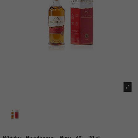
Whisky - Rozelieures - Rare - 40° - 70 cl