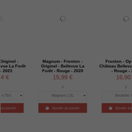
 -
Magnum - Fronton -
Fronton - Optimum -
 Forêt
Originel - Bellevue La
Château Bellevue La Fo
Forêt - Rouge - 2020
- Rouge - 2019
15,99 €
16,90 €
/
/
r

Ajouter au panier

Ajouter au panier