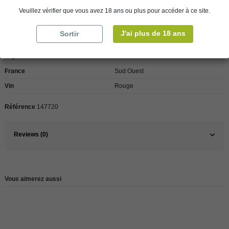
Veuillez vérifier que vous avez 18 ans ou plus pour accéder à ce site.
Détails du produit
J'ai plus de 18 ans
Sortir
Pays
France
France
Sud Ouest
Vin
Rouge
Référence
147720
Reviews (0)
Vous aimerez aussi