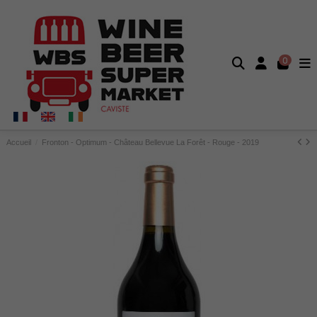
0
Accueil
Fronton - Optimum - Château Bellevue La Forêt - Rouge - 2019