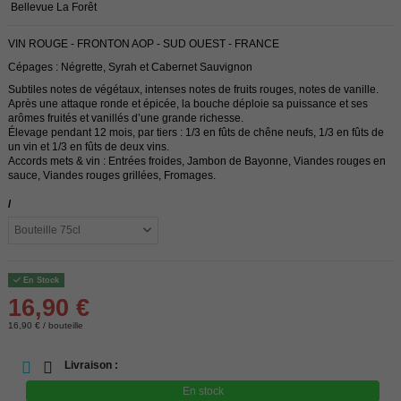
Bellevue La Forêt
VIN ROUGE - FRONTON AOP - SUD OUEST - FRANCE
Cépages : Négrette, Syrah et Cabernet Sauvignon
Subtiles notes de végétaux, intenses notes de fruits rouges, notes de vanille.
Après une attaque ronde et épicée, la bouche déploie sa puissance et ses
arômes fruités et vanillés d’une grande richesse.
Élevage pendant 12 mois, par tiers : 1/3 en fûts de chêne neufs, 1/3 en fûts de
un vin et 1/3 en fûts de deux vins.
Accords mets & vin : Entrées froides, Jambon de Bayonne, Viandes rouges en
sauce, Viandes rouges grillées, Fromages.
/
En Stock
16,90 €
16,90 € / bouteille
Livraison :
En stock