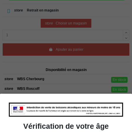
store
Retrait en magasin
store
Choisir un magasin
Ajouter au panier
Disponibilité en magasin
store
WBS Cherbourg
En stock
store
WBS Roscoff
En stock
Rappel
Les commandes sont uniquement livrées en France métropolitaine. Pour les
clients de l’étranger, retrait sur place dans nos magasins de ROSCOFF ou
CHERBOURG.
Vérification de votre âge