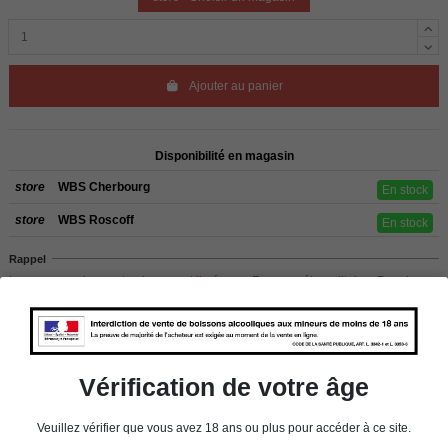
Ajouter au panier
Disponibilité en magasin
store
WBS Cherbourg
En stock
store
WBS Roscoff
En stock
Rappel
Les commandes sont uniquement livrées en France métropolitaine. Pour les
clients de l’étranger, retrait sur place dans nos magasins de ROSCOFF ou
CHERBOURG.
Vérification de votre âge
Détails du produit
Veuillez vérifier que vous avez 18 ans ou plus pour accéder à ce site.