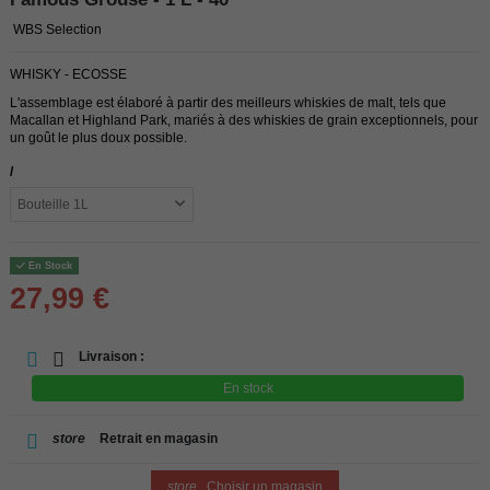
WBS Selection
WHISKY - ECOSSE
L'assemblage est élaboré à partir des meilleurs whiskies de malt, tels que
Macallan et Highland Park, mariés à des whiskies de grain exceptionnels, pour
un goût le plus doux possible.
/
En Stock
27,99 €
Livraison :
En stock
store
Retrait en magasin
store
Choisir un magasin