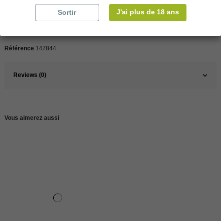
J'ai plus de 18 ans
Sortir
Pays
Ecosse
Type
Whisky
Référence
147844
Reviews (0)
Vous aimerez aussi