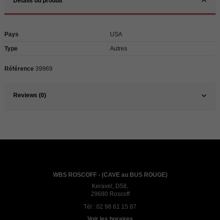
Détails du produit
Pays
USA
Type
Autres
Référence
39969
Reviews (0)
WBS ROSCOFF - (CAVE au BUS ROUGE)
Keravel, D58,
29680 Roscoff
Tél :
02 98 61 15 87
Voir les horaires