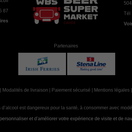
coff
504
5 87
Tél 
ires
Voi
Partenaires
|
Modalités de livraison
|
Paiement sécurisé
|
Mentions légales
 d’alcool est dangereux pour la santé, à consommer avec modé
ue, la consommation d’alcool est interdite aux mineurs, strictem
sonnaliser et d'améliorer votre expérience de visite et de navi