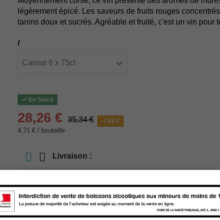
Moyennement corsé, ce vin présente des arômes de mûre
légèrement épicé. Les saveurs de fruits rouges concentrés
tanins doux et sucrés. Agréable et fruité, c'est un vin pour 
/
En Stock
28,26 €
35,34 €
-7,08 €
4,71 € / bouteille
Livraison :
store
Retrait en magasin
store
Choisir un magasin