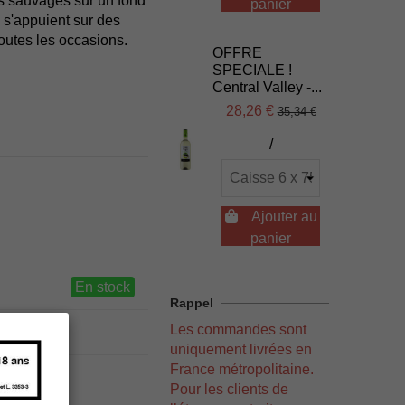
s sauvages sur un fond
panier
 s'appuient sur des
toutes les occasions.
OFFRE
SPECIALE !
Central Valley -...
28,26 €
35,34 €
/

Ajouter au
panier
En stock
Rappel
Les commandes sont
uniquement livrées en
France métropolitaine.
Pour les clients de