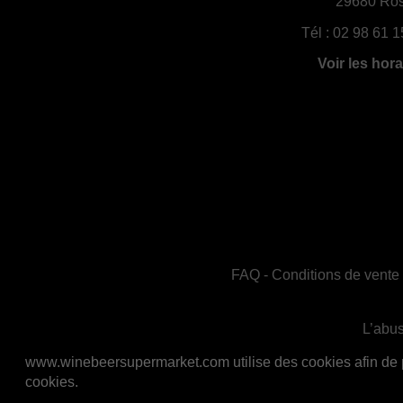
29680 Ros
Tél :
02 98 61 1
Voir les hora
FAQ
-
Conditions de vente
L’abus
En accord avec les règles de santé publiq
www.winebeersupermarket.com utilise des cookies afin de per
cookies.