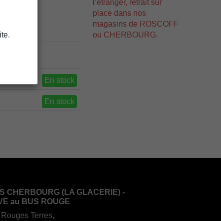
l’étranger, retrait sur
place dans nos
magasins de ROSCOFF
ou CHERBOURG.
te.
En stock
En stock
S CHERBOURG (LA GLACERIE) -
VE au BUS ROUGE
 Rouges Terres,