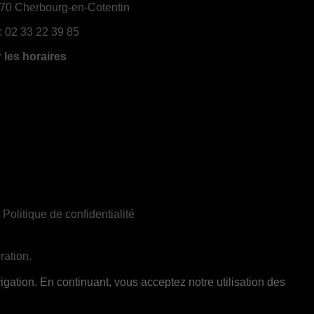
70 Cherbourg-en-Cotentin
:
02 33 22 39 85
r les horaires
|
Politique de confidentialité
ration.
ent réservée aux adultes de 18 ans et plus
gation. En continuant, vous acceptez notre utilisation des