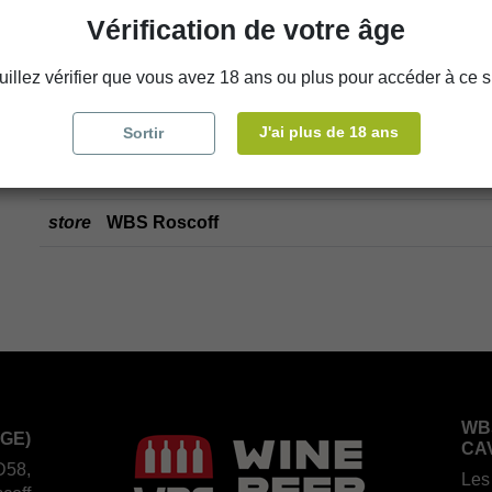
Vérification de votre âge
Ajouter au panier
uillez vérifier que vous avez 18 ans ou plus pour accéder à ce si
Disponibilité en magasin
J'ai plus de 18 ans
Sortir
store
WBS Cherbourg
store
WBS Roscoff
WB
GE)
CA
D58,
Les